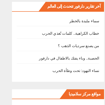
آخر تقارير دارفور تتحدث إلى العالم
ﺳﻤﺎء ﻣﻠﺒﺪة ﺑﺎﻟﺨﻄﺮ
خطاب الكراهية.. كلمات تُغذي الحرب
من يصنع سرديات الذهب ؟
الحصبة.. وباء يفتك بالاطفال في دارفور
نساء النهود: تحت وطأة الحرب
مواقع مركز سلاميديا