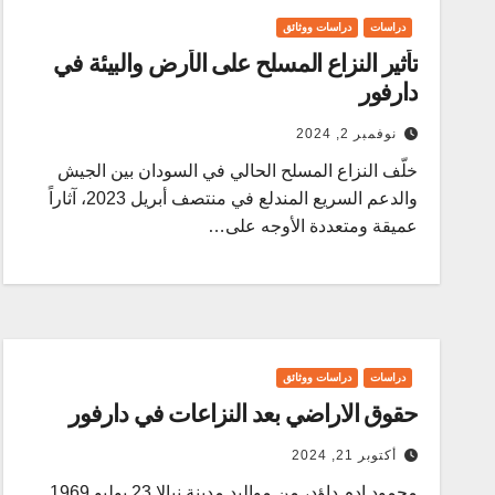
دراسات
دراسات ووثائق
تأثير النزاع المسلح على الأرض والبيئة في
دارفور
نوفمبر 2, 2024
خلّف النزاع المسلح الحالي في السودان بين الجيش
والدعم السريع المندلع في منتصف أبريل 2023، آثاراً
عميقة ومتعددة الأوجه على…
دراسات
دراسات ووثائق
حقوق الاراضي بعد النزاعات في دارفور
أكتوبر 21, 2024
محمود ادم داؤد، من مواليد مدينة نيالا 23 يوليو 1969.