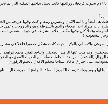
جداً.
ي أيضاً وانا ابنة الاثنان وعشرين ربيعا و كنت وقتها خريجة من الجا
طرق باب منزلنا احد أصدقاء والدي بالشرطة و هو والد زوجي وعمي ج
 الشرطة وفعلاً كان وقتها مكتب إعلام الشرطة في حوجة لشخص لسدة
وجي للسعودية )
 والطوعي والانساني بالولاية، حيث كانت تشكل حضورا فاعلا في مشاريع
 والصحفيين، وقد كتب عنها الزميل الصحفي والناقد الفني محمد إبراهيم ا
الرجال (الخشنة)..تتفق هذه الحلقات تماما مع الصوت الانثوي ذو الض
لسودانية على اختراق ماكان سياجا محكم الأغلاق بالختم الزكوري).
 وتهانينا لها بعبور برنامج (ست الكورة) لمصاف البرامج المميزة، عالية