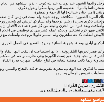
رحل والدها الشهيد عبدالوهاب عبدالله (بوب ) الذي استشهد في العام ١٩٩٠م بجنوب كردفان ووالدتها كانت تحمل بداخلها الطفلة التي لم تخرج للحياة.
تفتخر دائما بالمرأة العظيمة التي ربتها مبكرا وتقول ذكري
ربتني (امي حنان عبدالله) لها الرحمة والمغفرة
تلك المراة الصبورة المكافحة زوجة شهيد وام لبنت في زمن كان صعب 
وتحكي ذكرى بحزن ( ربتني لوحدها ولم يشاركها تربيتي اي شخص ورحلت ه
وأضافت وبعد فترة من الحزن والبعد من كل شيء شاءت الأقدار أن ي
الانتي فيهو لازم تشتغلي وبحكم عمله كشرطي تم توظيفي في اعلام
الابيض انتقلت لاذاعة ساهرون ولم استمر طويلا تزوجت وانتقلت مع ز
لذكري ايادي بيضاء، وتجربة انسانية جديرة بالتقدير في العمل الخيري
رغم قصر تجربتها التلفزيونية، الا انها استطاعت ان تلفت اليها النقاد
اختراقا برامجيا جديدا عبر (ست الكورة) وهي تجارب نواعم في ملاعب 
محاولة ربما كانت مضنية للغاية في انتاج حلقات اظهرت قدرة الفتاة ا
تمنياتنا لذكري عبد الوهاب، بتجربة تلفزيونية حافلة بالنجاح والتميز،
سماوات عروس الرمال وخارجها.
تصفّح
الدَّمْبَارِي.. سَائِسُ الجَّرَاد
نجوم في سماء عروس الرمال: العميري
المقالات
مواضيع مشابهة