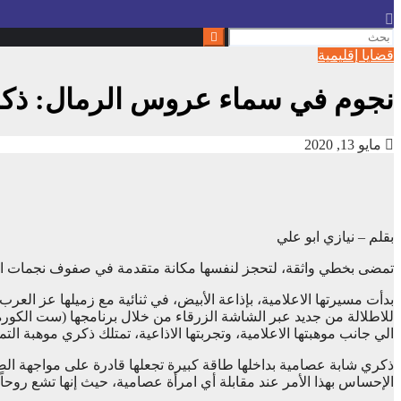
قضايا إقليمية
نجوم في سماء عروس الرمال: ذكر
مايو 13, 2020
بقلم – نيازي ابو علي
تمضى بخطي واثقة، لتحجز لنفسها مكانة متقدمة في صفوف نجمات الشاش
بدأت مسيرتها الاعلامية، بإذاعة الأبيض، في ثنائية مع زميلها عز العر
للاطلالة من جديد عبر الشاشة الزرقاء من خلال برنامجها (ست الكورة
الي جانب موهبتها الاعلامية، وتجربتها الاذاعية، تمتلك ذكري موهبة ال
ذكري شابة عصامية بداخلها طاقة كبيرة تجعلها قادرة على مواجهة ال
الإحساس بهذا الأمر عند مقابلة أي امرأة عصامية، حيث إنها تشع روحاً 