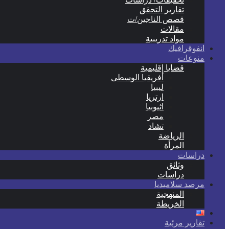
تقارير التحقق
قصص الناجين/ت
مقالات
مواد تدريبية
انفوقرافيك
منوعات
قضايا إقليمية
أفريقيا الوسطى
ليبيا
ارتريا
اثيوبيا
مصر
تشاد
الرياضة
المرأة
دراسات
وثائق
دراسات
مرصد سلاميديا
المنهجية
الخريطة
تقارير مرئية