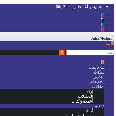
Skip
الخميس. أغسطس 6th, 2026
to
content
سلاميديا نيوز
منظمة غير ربحية توفر معلومات مستقلة لخدمة المجتمع
الرئيسية
الأخبار
تقارير
تحقيقات
مقالات
آراء
التحليلات
أعمدة وكتاب
تدقيق
أخبار
تحقيقات/ دراسات