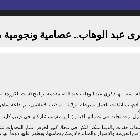
ى عبد الوهاب.. عصامية ونجومية 
ة، انها ذكري عبد الوهاب عبد الله، مقدمة برنامج (ست الكورة) الذي
ب آدم، ثم انتقلت للعمل بشرطة الولاية، المكتب الاعلامي، ثم اذاعة ساه
).
تمثيل، وقد تجلت في بطولتها لفيلم ( الورشة) ومشاركتها في فيديو كليب
صعاب فقدت والديها مبكرأ لتكن في محك كبير لخوض غمار التحديات لتت
من العزيمة والإصرار والمثابرة لا يمكن تجاهلها، ويظهر عليها دوماً أن