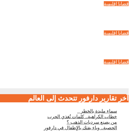
قضايا إقليمية
قراءة في كتاب «قصتى مع أسوأ كارثة في العالم»
سبتمبر 17, 2024
قضايا إقليمية
من وحي الانثى والمياه
يوليو 18, 2021
قضايا إقليمية
خطوات بلا عنوان
يونيو 28, 2021
آخر تقارير دارفور تتحدث إلى العالم
ﺳﻤﺎء ﻣﻠﺒﺪة ﺑﺎﻟﺨﻄﺮ
خطاب الكراهية.. كلمات تُغذي الحرب
من يصنع سرديات الذهب ؟
الحصبة.. وباء يفتك بالاطفال في دارفور