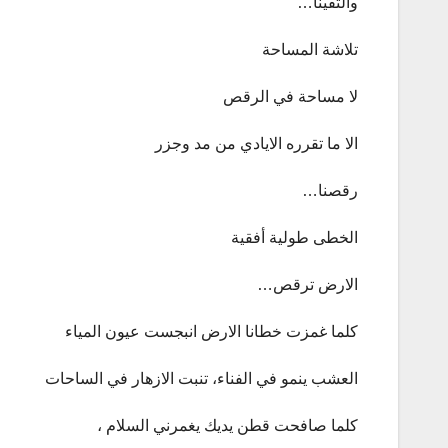
والتقينا…
تلاشة المساحة
لا مساحة في الرقص
الا ما تقرره الايادي من مد وجزر
رقصنا…
الخطى طولية أفقية
الارض ترقص…
كلما غمزت خطانا الارض انبجست عيون المياء
العشب ينمو في الفناء، تنبت الازهار في الساحات
كلما صافحت قطن يديك يغمرني السلام ،