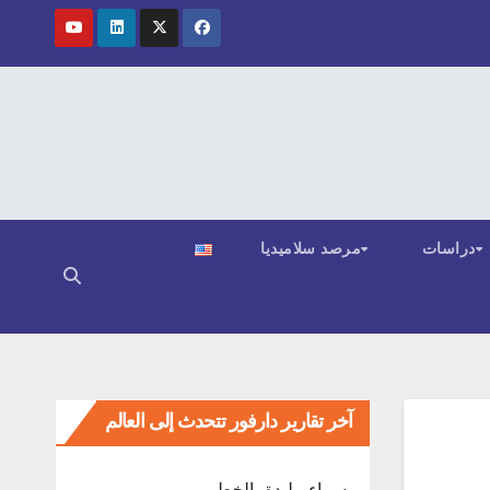
دراسات
مرصد سلاميديا
آخر تقارير دارفور تتحدث إلى العالم
ﺳﻤﺎء ﻣﻠﺒﺪة ﺑﺎﻟﺨﻄﺮ