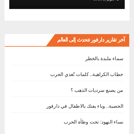
آخر تقارير دارفور تتحدث إلى العالم
ﺳﻤﺎء ﻣﻠﺒﺪة ﺑﺎﻟﺨﻄﺮ
خطاب الكراهية.. كلمات تُغذي الحرب
من يصنع سرديات الذهب ؟
الحصبة.. وباء يفتك بالاطفال في دارفور
نساء النهود: تحت وطأة الحرب