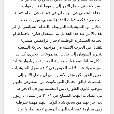
الشرطة حتى وصل الأمر إلى سقوط اقتراح قوات
الدفاع الشعبي في البرلمان في ١٩٨٧، في العام ١٩٨٩
تمت تنفيذ فكرة قوات الدفاع الشعبي، وبرزت عدة
اشكال من المليشيات المرتبطة بالنظام السياسي بل لم
يقف الامر عند هذا الحد بل تم استغلال فكرة الاحتياط او
الخدمة العسكرية الوطنية لإجبار الرافضين ضميريا
للقتال في الحرب الاهلية في مواجهة الحركة الشعبية
لتحرير السودان إلى جانب المجموعات الاخرى، كل هذا
شكل سياقا لنمو قوات موازية للجيش تقوم بأدوار قتالية
اصيلة بديلا عنه، لا اود الخوض في كافة سجل المليشيات
لضيق الحيز لكن تجدر الإشارة إلى أن وصل الأمر إلى
مليشيات فيالق الجمال التي تكونت من المقبوض عليهم
بموجب قانون الطواري من المشتبه بهم في الانخراط
في عصابات النهب المسلح في ٢٠٠١ في شمال دارفور
بعد اخراجهم من سجن شالا لتوكل اليهم مهمة شرطية
وهي محاربة عصابات النهب المسلح لاحقا صاروا نواة