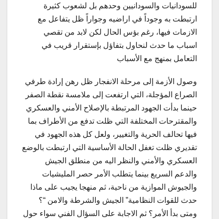
للسودانيات والسودانيين وحدهم بل لشعوب كثيرة
ارتبطت به وجوداً في اراضيه وجواراً ظل يتفاعل مع
الازمات فيها، رغم بؤس الحال لكن لابد من تقصي
اسباب ما حدث لنحاول بتفاؤل بإستقرار قريب في
التعامل بمنهج مع الأسباب
وصول الأزمة إلى مرحلة الانفجار ظل رهن إرادة طرفي
الصراع المؤجلة، التي ارتفعت إلى ملامسة نقطة الصفر
حينما بدأت الجهود المرتبطة بالإصلاح الأمني والعسكري
والمقترحات المختلفة التي ظلت تدفع من الأطراف بما
فيها تحالف الحرية والتغيير، ولعل كل هذه الجهود في
تقديري ظلت تغفل الحالة الأساسية التي ارتبطت بالوضع
العسكري والأمني والنظر اليه من منطلق الجيش
والدعم السريع بينما يتطلب الأمر حصر المليشيات
والجيوش الموازية من ناحية، ثم منهجا يجيب على ماذا
حدث للقوات النظامية” الجيش والشرطة والامن “؟
ومتى بدأ الأمر؟ ثم الاجابة على السؤال الفني سواء حول