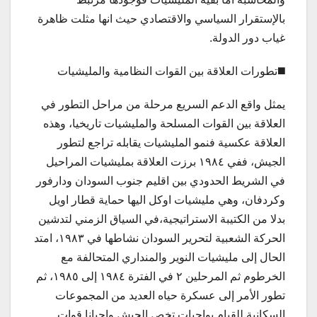
بالإستقرار السياسي والاقتصادي حيث انها مثلت ظاهرة
غياب دور الدولة.
◼️تطورات العلاقة بين القوات النظامية والمليشيات
يمثل واقع الدعم السريع مرحلة من مراحل التطور في
العلاقة بين القوات المسلحة والمليشيات تاريخيا، وهذه
العلاقة عكسية فنمو المليشيات يقابله تراجع لتطور
الجيش، ففي ١٩٨٤ برزت العلاقة بمليشيات المراحيل
في الشريط الحدودي بين اقليم جنوب السودان ودارفور
وكردفان، وهي مليشيات اوكل اليها حماية قطار اويل
بدلا من الكتيبة الاستراتيجية،في السياق الزمني لتدشين
الحركة الشعبية لتحرير السودان نشاطها في ١٩٨٣، امتد
الحال إلى مليشيات النوير والمنداري المتحالفة مع
الخرطوم ثم المرحلين ٢ في الفترة ١٩٨٤ إلى ١٩٨٥، ثم
تطور الأمر إلى عسكرة حياه العديد من المجموعات
السكانية للقيام بواجبات تخص الجيش واحيانا قوات