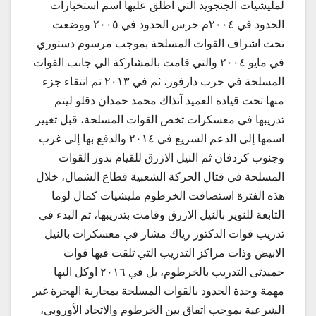
لمليشيات الجنجويد التي اطلق عليها اسم استخبارات
الحدود في ٢٠٠٤م حرس الحدود في ٢٠٠٥ ووضعت
تحت اشراف القوات المسلحة بموجب مرسوم دستوري
في مايو ٢٠٠٤ والتي قامت بالمشاركة الي جانب القوات
المسلحة في حرب دارفور، ثم في ٢٠١٣ تم انتقاء جزء
منها تحت قيادة العميد آنذاك محمد حمدان دقلو ليتم
تدريبها في معسكرات تخص القوات المسلحة، قبل تغيير
اسمها إلى الدعم السريع في ٢٠١٤ والدفع بها إلى غرب
وجنوب كردفان ثم النيل الازرق للقيام بدور القوات
المسلحة في قتال الحركة الشعبية قطاع الشمال، خلال
هذه الفترة استضافت الخرطوم مليشيات كمال لوما
التابعة للنوير بالنيل الازرق وقامت بتدريبها، ثم البدء في
تدريب قوات الدكتور رياك مشار في معسكرات بالنيل
الابيض وذات مراكز التدريب التي تلقت فيها قوات
حميدتى التدريب بالخرطوم، بل في ٢٠١٦ اوكل اليها
مهمة وحدة الحدود بالقوات المسلحة بمحاربة الهجرة غير
الشرعية بموجب اتفاق بين الخرطوم والاتحاد الأوروبي،