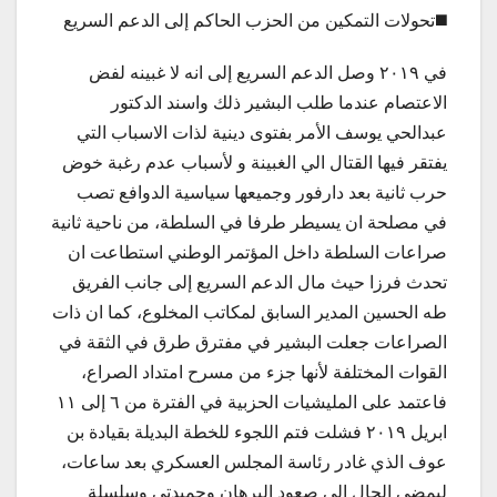
◼️تحولات التمكين من الحزب الحاكم إلى الدعم السريع
في ٢٠١٩ وصل الدعم السريع إلى انه لا غبينه لفض
الاعتصام عندما طلب البشير ذلك واسند الدكتور
عبدالحي يوسف الأمر بفتوى دينية لذات الاسباب التي
يفتقر فيها القتال الي الغبينة و لأسباب عدم رغبة خوض
حرب ثانية بعد دارفور وجميعها سياسية الدوافع تصب
في مصلحة ان يسيطر طرفا في السلطة، من ناحية ثانية
صراعات السلطة داخل المؤتمر الوطني استطاعت ان
تحدث فرزا حيث مال الدعم السريع إلى جانب الفريق
طه الحسين المدير السابق لمكاتب المخلوع، كما ان ذات
الصراعات جعلت البشير في مفترق طرق في الثقة في
القوات المختلفة لأنها جزء من مسرح امتداد الصراع،
فاعتمد على المليشيات الحزبية في الفترة من ٦ إلى ١١
ابريل ٢٠١٩ فشلت فتم اللجوء للخطة البديلة بقيادة بن
عوف الذي غادر رئاسة المجلس العسكري بعد ساعات،
ليمضي الحال إلى صعود البرهان وحميدتى وسلسلة