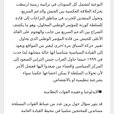
النوعية لتشمل كل السودان في تراتبية زمنية ارتبطت
بحركة العلاقة العكسية بين الجيش والدعم السريع،
وتحول المنفذين للحرب في مناطق النزاعات إلى قادة
للسلطة كورثة للمؤتمر الوطني المحلول، وهو ما يكشف
الصراع بين الدعم السريع من جانب والهجوم على القائد
الأعلى للجيش من قادة المؤتمر الوطني الذي يحاول
تغيير حركة السياق مرة اخرى ليغير من المواقع ويعود
إلى القيادة السياسية متناسيا انها حالة مشابهة لما حدث
في ١٩٩٩ حينما حاول العراب حسن الترابي الصعود إلى
المركز السياسي واقصاء من صعدوا اليها ففشل الأمر
لأن تحولات السلطة لا يمكن اخضاعها عكسا سواء
بشرعية تنظيمية او بالانقضاض.
◼️الايدلوجيا وعقيدة القوات النظامية
قد يثور سؤال حول بروز عدد من ضباط القوات المسلحة
مساندين للمحتجين سلميا في محيط القيادة العامة