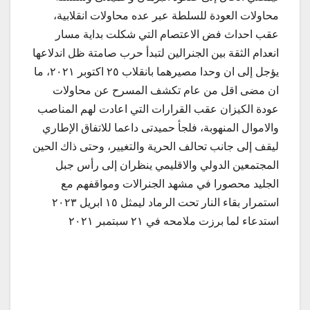
محاولات العودة للسلطة عبر عده محاولات انقلابية،
عقب احداث فض الاعتصام التي شكلت بداية مسار
انعدام الثقة بين الجنرالين لتبدأ حرب صامتة ظل اندلاعها
يؤجل إلى ان وحدا مصيرهما بانقلاب ٢٥ اكتوبر ٢٠٢١، ما
ان مضى اقل من عام تكشف المسرح عن محاولات
عودة الكيزان عقب القرارات التي اعادت لهم المناصب
والاموال المنهوبة، فلجأ حميدتى داعما للاتفاق الإطاري
ليقف إلى جانب تحالف الحرية والتغيير، وحتى ذاك الحين
المجتمعين الدولي والاقليمي ينظران إلى رأس جبل
الجليد محصورا في مشهد الجنرالات ومواقفهم مع
استمرار بقاء النار تحت الرماد ليمثل ١٥ ابريل ٢٠٢٣
استدعاء لما برزت ملامحه في ٢١ سبتمبر ٢٠٢١