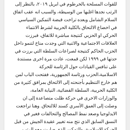
للقوات المسلحة بالخرطوم في ابريل ٢٠١٩، بالنظر إلى
الرتب نجدها اغلبها من الوسيطة، والسبب انه عقب اتفاق
السلام الشامل وبعده تراخت قبضة التمكين السياسي
في اخضاع الالتحاق بالكلية الحربية لشرط الانتماء
الحركي او الحزبي كنتيجة مباشرة للاتفاق، فبرزت
العلاقات الاجتماعية والاثنية التي وجدت مناخ لتنمو داخل
الحزب الحاكم كنتيجة لصراعات السلطة التي برزت في
حدتها في ١٩٩٩ لكن قمعت، عادت مرة اخرى مستندة
على تنافس القيادات حول الرئاسة للحركة
الاسلامية،الحزب ورئاسة الجمهورية، ففتحت الباب لمن
هم خارج التنظيم بأجنحته إلى الالتحاق بمرافق كثيرة من
الكلية الحربية، السلطة القضائية، النيابة العامة،
والوزارات الاخرى في حركة ظلت متصاعدة إلى ان
وصلت إلى العمق الأسري كسند للالتحاق. وهنا تراجعت
الايدلوجيا وصعد نمط المصالح والتحالفات فغير في
النسق السابق الذي نتج منه تغيير عقيدة الجيش من قبل
الحركة الاسلامية، والتمكين الذي صارت معه الرتب