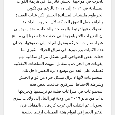
للحرب في مواجهة الجيش فأثر هذا في هزيمة القوات
المسلحة في ٢٠١٢ إلى ٢٠١٧ بالرغم من تكوين
الخرطوم مليشيات لمساندة الجيش لكن غياب العقيدة
والدافع جعل التفوق للحركة، لأن الحروب الداخلية
التحولات فيها ترتبط بالمصلحة والخطاب، وهذا يقود إلى
ان التغيرات الانثربلوجية التي حدثت فاذا نظرنا إلى ما نتج
عن انتصارات الحركة وتحول اثنيات إلى صفوفها، نجد ان
هذه الاثنيات برز دورها في سياق الحراك الثوري بما
جعلت بعض الضواحي التي تشكل مراكز سكانية لهم
ايقونات في الحراك، بالمقابل انتبهت السلطات الانقلابية
فعملت على الحد من توسع دائرة التغيير داخل تلك
المجموعات لأنها لا تزال تشكل جزء من قوام الجيش
وشرطة الاحتياط المركزي فدفعت بعض هذه
المجموعات في صراعات قبلية تم ترسيمها وتحريكها
بدأت من مايو ٢٠١٩ من ولاية نهر النيل إلى ولايات شرق
السودان ثم انتقلت الي غرب كردفان، بالمقابل فإن
التأثير الجغرافي لقوام هيئة العمليات ارتبط بعقيدة