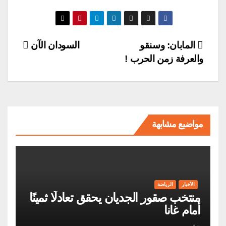
تصفّح
المابان: وسنقو
السودان الآن
والعرفة زمن الحرب !
المقالات
مواضيع مشابهة
الأخبار
الرياضة
منتخب صقور الجديان يحقق تعادلًا ثمينًا
أمام غانا