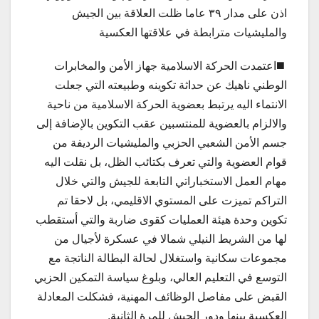
اذن على مدار ٣٩ عاما ظلت العلاقة بين الجيش
والمليشيات مترابطة في علاقتها العكسية
◼️اعتمدت الحركة الاسلامية جهاز الأمن والمخابرات
الوطني ناهيك عن حداثة تكوينه وطبيعته التي جعلت
الانتماء اليه يرتبط بعضوية الحركة الاسلامية من ناحية
والالزام بالعضوية للمنتسبين عقب التكوين بالإضافة إلى
جسم الأمن الشعبي الحزبي والمليشيات الرديفة من
قوام العضوية والتي تعرف بكتائب الظل، بل نقلت اليه
مهام العمل الاستخباراتي التابعة للجيش والتي خلال
التراكم تميزت على المستوي الاقليمي، بل لاحقا تم
تكوين وحدة هيئة العمليات كقوى ضاربة والتي أستقطب
لها من الشريط النيلي شمالا في عسكرة لأجيال من
مجموعات سكانية واستغلال لحالة البطالة الناتجة مع
التوسع في التعليم العالي، وبلوغ سياسة التمكين الحزبي
القبض على مفاصل الوظائف المهنية، فشكلت المعادلة
العكسية بينها ودور الجيش للمرة الثانية.