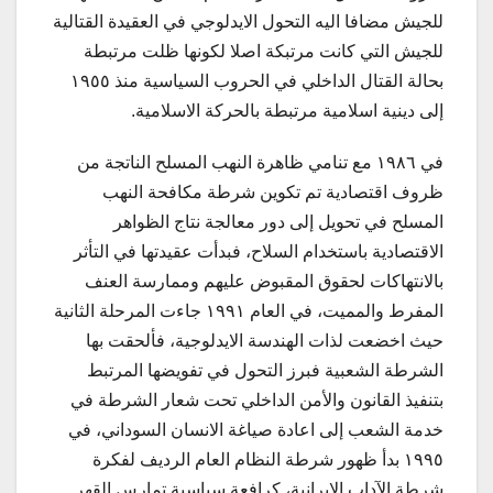
للجيش مضافا اليه التحول الايدلوجي في العقيدة القتالية
للجيش التي كانت مرتبكة اصلا لكونها ظلت مرتبطة
بحالة القتال الداخلي في الحروب السياسية منذ ١٩٥٥
إلى دينية اسلامية مرتبطة بالحركة الاسلامية.
في ١٩٨٦ مع تنامي ظاهرة النهب المسلح الناتجة من
ظروف اقتصادية تم تكوين شرطة مكافحة النهب
المسلح في تحويل إلى دور معالجة نتاج الظواهر
الاقتصادية باستخدام السلاح، فبدأت عقيدتها في التأثر
بالانتهاكات لحقوق المقبوض عليهم وممارسة العنف
المفرط والمميت، في العام ١٩٩١ جاءت المرحلة الثانية
حيث اخضعت لذات الهندسة الايدلوجية، فألحقت بها
الشرطة الشعبية فبرز التحول في تفويضها المرتبط
بتنفيذ القانون والأمن الداخلي تحت شعار الشرطة في
خدمة الشعب إلى اعادة صياغة الانسان السوداني، في
١٩٩٥ بدأ ظهور شرطة النظام العام الرديف لفكرة
شرطة الآداب الايرانية، كرافعة سياسية تمارس القهر