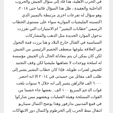
في الحرب الاهلية، هذا قاد إلى سؤال الجيش والحروب
الداخلية والعقيدة ، ظل هذا السؤال قائما حتى ٢٠١٨،
وهو سؤال له تفرعات اخرى مرتبطة بالتمييز الذي
اكتسبته المليشيات الموازية سواء على مستوى الخطاب
الرسمي “خطابات البشير”‘ ام الامتيازات التي تعززت
بدخول الموارد الجديدة مثل الذهب والمشاركات
السياسية في القتال خارج البلاد و هنا برزت قمة التحول
في العلاقة ببلوغها منعطف الخصم الرئيسي من الجيش
لكن كان يمكن ان يتم معادلة الحال بأن الجيش مؤسسة
له اسلحة ووحدات لا تضاهيها مليشيا لكن وقف التجنيد
للجيش لفترات طويلة، فإذا كان خطاب البشير يشير إلى
طلب الف مقاتل من حميدتى في ٢٠١٤ الا انه احضر
٦٠٠٠ الف فالراهن يشير إلى انه خلال ٩ سنوات بلغت
قوات الدعم السريع ١٠٠ الف . بعضها جاء خصما من
القوات المسلحة وهيئة العمليات وبعضهم ممن شاركوا
في قمع المدنيين بدارفور وهذا يوضح اكتمال سيناريو
انتقال نمط الحرب إلى الخرطوم واكتمال دور الانتهاكات