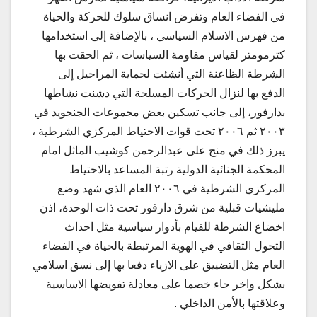
في الفضاء العام وتفرض انساق سلوك للحركة والحياة
من فهرس الاسلام السياسي ، بالإضافة إلى استخدامها
كترمومتر لقياس مقاومة السياسات ، ثم الحقت بها
الشرطة الظاعنة التي أنشئت لحماية المراحيل إلى
الدفع بها لنزال الحركات المسلحة التي دشنت نشاطها
بدارفور، إلى جانب تسكين بعض مجموعات الجنجويد في
٢٠٠٣ ثم ٢٠٠٦ تحت قوات الاحتياط المركزي الشرطية ،
يبرز ذلك في منح على عبدالرحمن كوشيب الماثل امام
المحكمة الجنائية الدولية رتبة المساعد بالاحتياط
المركزي الشرطية في ٢٠٠٦ العام الذي شهد وضع
مليشيات قبلية من شرق دارفور تحت ذات الوحدة، اذن
اخضاع الشرطة للقيام بأدوار سياسية مثل احداث
التحول الثقافي في الهوية المرتبطة بالحياة في الفضاء
العام مثل التضييق على الازياء دفعا بها إلى نسق اسلامي
بشكل واخر جاء خصما على معادلة تفويضها الاساسية
وعلاقتها بالأمن الداخلي .