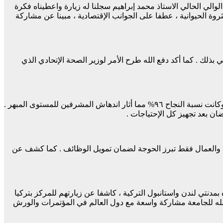
والي الحالي الاستاذ محمد إبراهيم سجلنا له زيارة واعطيناه فكرة
روة الحيوانية ، عطفا على الجوانب الإقتصادية ، مبينا عن مشاركة
 بذلك . كما أكد دفع الله طرح الأمر لوزير الصحة الإتحادي الذي
كشف مدير الجامعة عن تخريج عدد “٧٢” طالبا من كلية الطب يمثلون الدفعة الأولى الذين جلسوا للإمتحان السريري بإشراف دكاترة زائرين وكانت نسبة النجاح ٩٦% مما أثار اندهاش المشرفين للمستوى المبهر .
علمية والموظفين والعمال فقط تبرز الحوجة لضمان تمويل الوظائف . كما كشف عن
دنتي لندن واستانبول التركية ، كاشفا عن زيارتهم للمركز بتركيا
ع الله للجامعة مشاركة واسعة مع دول العالم في المؤتمرات والورش