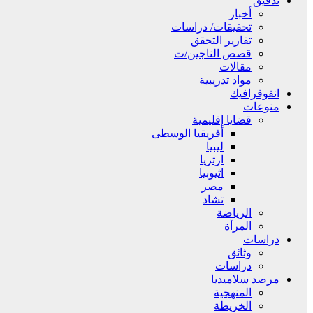
تدقيق
أخبار
تحقيقات/ دراسات
تقارير التحقق
قصص الناجين/ت
مقالات
مواد تدريبية
انفوقرافيك
منوعات
قضايا إقليمية
أفريقيا الوسطى
ليبيا
ارتريا
اثيوبيا
مصر
تشاد
الرياضة
المرأة
دراسات
وثائق
دراسات
مرصد سلاميديا
المنهجية
الخريطة