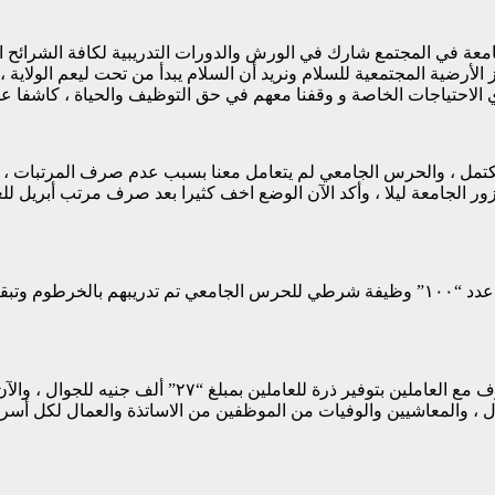
لجامعة في المجتمع شارك في الورش والدورات التدريبية لكافة الشرائح ا
ز الأرضية المجتمعية للسلام ونريد أن السلام يبدأ من تحت ليعم الولاية 
وي الاحتياجات الخاصة و وقفنا معهم في حق التوظيف والحياة ، كاشفا ع
 الجامعة ليلا ، وأكد الآن الوضع اخف كثيرا بعد صرف مرتب أبريل للع
في إطار عدم تكرار تجربة السرقات والحد منها أبان خوجلي عن إيجاد عدد “١٠٠” وظيفة شرطي لل