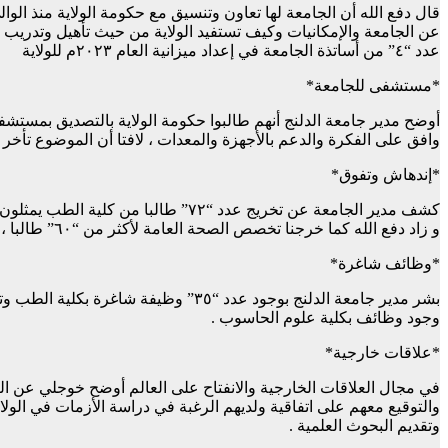
قال دفع الله أن الجامعة لها تعاون وتنسيق مع حكومة الولاية منذ الو
عن الجامعة والإمكانيات وكيف تستفيد الولاية من حيث تأهيل وتدريب الك
عدد “٤” من أساتذة الجامعة في إعداد ميزانية العام ٢٠٢٣م للولاية
*مستشفى للجامعة*
أوضح مدير جامعة الدلنج أنهم طالبوا حكومة الولاية بالتصديق بمستشفى 
وافق على الفكرة والدعم بالأجهزة والمعدات ، لافتا أن الموضوع تأخر
*إندهاش وتفوق*
و زاد دفع الله كما خرجنا تخصص الصحة العامة لأكثر من “٦٠” طالبا ، وتبقى طلاب التمريض العالي ، وارجع التأخير لتزامنه مع الحرب والرمضان بعد تجهيز كل الإحتياجات .
*وظائف شاغرة*
بشر مدير جامعة الدلنج بوجود عدد “٥
وجود وظائف بكلية علوم الحاسوب .
*علاقات خارجية*
في مجال العلاقات الخارجية والانفتاح على العالم أوضح خوجلي عن الت
والتوقيع معهم على اتفاقية ولديهم الرغبة في دراسة الأزمات في الولا
وتقديم البحوث العلمية .