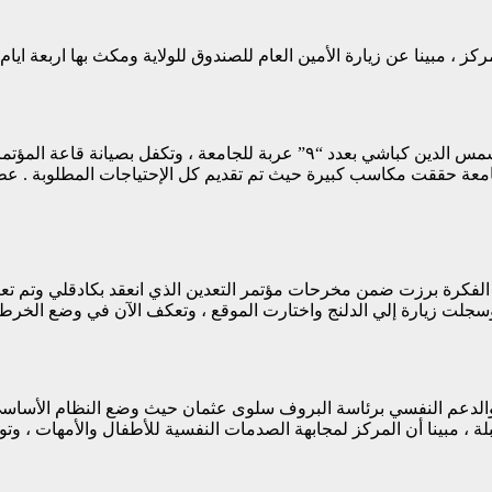
 ، مبينا عن زيارة الأمين العام للصندوق للولاية ومكث بها اربعة ايام
كشف مدير جامعة الدلنج عن تبرع عضو مجلس السيادة الفريق أول شمس الدين كبا
جامعة حققت مكاسب كبيرة حيث تم تقديم كل الإحتياجات المطلوبة . عط
ن الفكرة برزت ضمن مخرحات مؤتمر التعدين الذي انعقد بكادقلي وتم تعي
وسجلت زيارة إلي الدلنج واختارت الموقع ، وتعكف الآن في وضع الخرطة 
دعم النفسي برئاسة البروف سلوى عثمان حيث وضع النظام الأساسي وا
 ، مبينا أن المركز لمجابهة الصدمات النفسية للأطفال والأمهات ، وتو