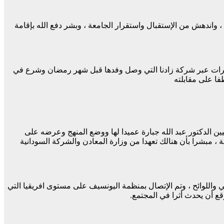
 ، واندهش من الإستقبال واستقرار الجامعة ، وبشر دفع الله بإقامة
شي بعدد “٩” عربة للجامعة ، وتكفل بصيانة قاعة المؤتمرات عبر شركة زادنا التي وصل وفدها قبل شهر رمضان وشرع في
فا على مقابلته
ين الدكتور عبد الله جبارة عميدا لها ووضع المنهج وعرضه على
، مبشرا بأن هنالك تعهدا من وزارة المعادن والشركة السودانية
للوائح ، وتم الإتصال بمنظمة اليونسيف على مستوى افريقيا التي
قع أن يحدث أثرا في المجتمع.