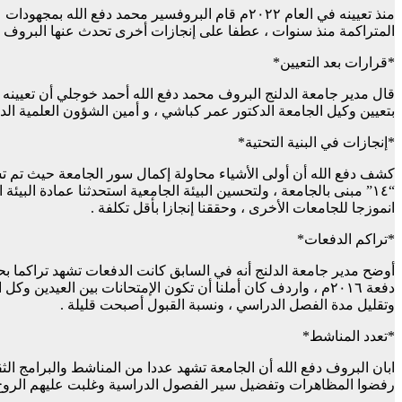
منذ تعيينه في العام ٢٠٢٢م قام البروفسير محمد د
المتراكمة منذ سنوات ، عطفا على إنجازات أخرى تحدث عنها البروف 
*قرارات بعد التعيين*
بتعيين وكيل الجامعة الدكتور عمر كباشي ، و أمين الشؤون العلمية الد
*إنجازات في البنية التحتية*
كشف دفع الله أن أولى الأشياء محاولة إكمال سور الجامعة حيث تم تس
“١٤” مبنى بالجامعة ، ولتحسين البيئة الجامعية استحدثنا عمادة البي
انموزجا للجامعات الأخرى ، وحققنا إنجازا بأقل تكلفة .
*تراكم الدفعات*
دفعة ٢٠١٦م ، واردف كان أملنا أن تكون الإمتحانات بين العيد
وتقليل مدة الفصل الدراسي ، ونسبة القبول أصبحت قليلة .
*تعدد المناشط*
ابان البروف دفع الله أن الجامعة تشهد عددا من المناشط والبرامج الثق
رفضوا المظاهرات وتفضيل سير الفصول الدراسية وغلبت عليهم الروح ا