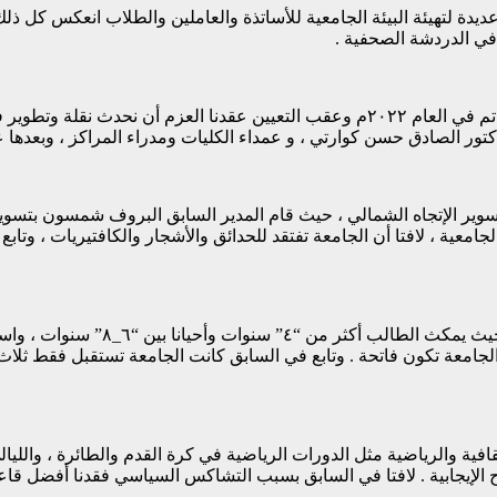
فع الله بمجهودات عديدة لتهيئة البيئة الجامعية للأساتذة والعاملين والطلاب ا
في الدردشة الصحفية .
قال مدير جامعة الدلنج البروف محمد دفع الله أحمد خوجلي أن تعيينه تم في العام ٢٠٢٢م وعق
كتور الصادق حسن كوارتي ، و عمداء الكليات ومدراء المراكز ، وبعدها 
وير الإتجاه الشمالي ، حيث قام المدير السابق البروف شمسون بتسوير
ئة الجامعية ، لافتا أن الجامعة تفتقد للحدائق والأشجار والكافتيريات ، 
ين وكل الجامعة تكون فاتحة . وتابع في السابق كانت الجامعة تستقبل فقط ث
افية والرياضية مثل الدورات الرياضية في كرة القدم والطائرة ، والليال
لإيجابية . لافتا في السابق بسبب التشاكس السياسي فقدنا أفضل قاعة