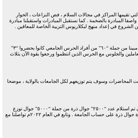
لتي تقيمها المراكز في مجالات السلام ، فض النزاعات ، الحوار
، واصفا المبادرة بالضخمة . كما نستقبل المبادرات واستقبلنا مبادرة
ن الشروع في إعداد منهج لبكلاريوس التربية الخاصة للمعاقين .
كشف مدير الجامعة عن تعرض الجامعة لسرقات لجهة أن السور لم يكتمل ، والحرس الجامعي لم يتعامل معنا بسبب عدم صرف المرتبات ، مبينا من جملة “٦٠” من أفراد الحرس الجامعي كانوا بحضروا “٣”
املين والجلوس مع الحرس الذين انتظموا ورجعوا بقوة الآن بثلاث
حرس الجامعي تم تدريبهم بالخرطوم وتبقت المحاضرات وسوف يتم توزيعهم لكل الجامعات بالولاية ، موضحا
مع الظروف الإقتصادية الراهنة قال دفع الله استطاعت الجامعة الوقوف مع العاملين بتوفير ذرة للعاملين بمبلغ “٢٧” ألف جنيه للجوال ، والآن تم استلام عدد “٢٥٠٠” جوال ذرة من جملة “٥٠٠٠” جوال توزع
للعاملين حتى عمال اليومية وافقنا على إعطاء كل عامل عدد “٢” جوال ، والمعاشيين والوفيات من الموظفين من الاساتذة والعمال لكل أسرة جوال ذرة على حساب الجامعة . وتابع في العام ٢٠٢٢م تواصلنا مع