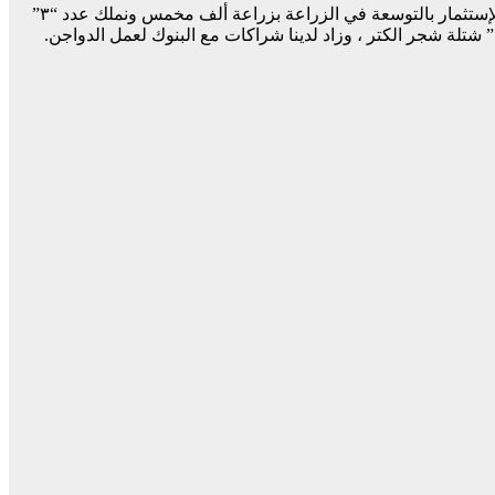
مع الصرف الكبير للجامعة لا بد.من إيجاد موارد ثابتة واستثمار كشف عنها المدير بالقول تعتمد الجامعة في مواردها على الرسوم ، مع تفعيل الإستثمار بالتوسعة في الزراعة بزراعة ألف مخمس ونملك عدد “٣”
وابور زراعي ، و جنينة الجامعة بها “٣٣” شجرة مانجو مثمرة تمت إضافة عدد “١٠٠” شجرة جديدة من المانجو والليمون ، وتسويرها بعدد “٥٠٠” شتلة شجر الكتر ، وزاد لدينا شراكات مع البنوك لعمل الدواجن.