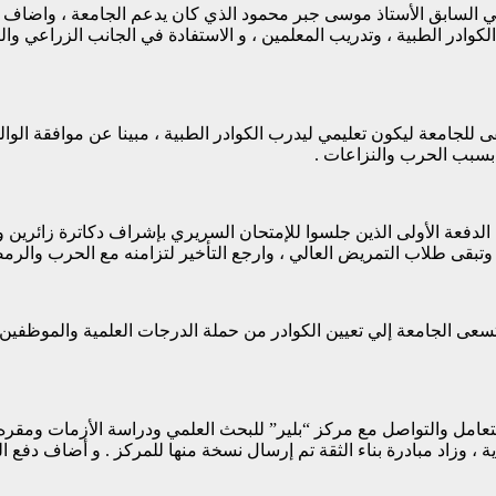
الي السابق الأستاذ موسى جبر محمود الذي كان يدعم الجامعة ، واضاف ال
وادر الطبية ، وتدريب المعلمين ، و الاستفادة في الجانب الزراعي والث
للجامعة ليكون تعليمي ليدرب الكوادر الطبية ، مبينا عن موافقة الوالي
 بسبب الحرب والنزاعات .
٣” وظيفة شاغرة بكلية الطب وتسعى الجامعة إلي تعيين الكوادر من حملة الدرجات ال
عامل والتواصل مع مركز “بلير” للبحث العلمي ودراسة الأزمات ومقره بم
ية ، وزاد مبادرة بناء الثقة تم إرسال نسخة منها للمركز . و أضاف دف