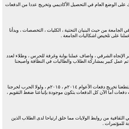
نعكس كل ذلك على الوضع العام في التحصيل الأكاديمي وتخريج عددا من الدفعات
ب التعيين عقدنا العزم أن نحدث نقلة وتطوير في الجامعة من حيث البنيان التحتية ، الكليات ، التخصصات ، وبدأنا
عملنا على تلخيص اشكاليات الجامعة .
 الإتجاه الشرقي ، واضاف عملنا بوابة وغرفة للحرس ، وطلاء لعدد
وتابع تم عمل كبير بمشاركة الطلاب والطالبات في النظافة واصبحنا
أوضح مدير جامعة الدلنج أنه في السابق كانت الدفعات تشهد تراكما بحيث يمكث الطالب أكثر من “٤” سنوات وأحيانا بين “٦_٨” سنوات ، واستطعنا تخريج دفعات الأعوام ٢٠١٤م ، ٢٠١٥م ، ولولا الحرب لخرجنا
لاث دفعات أما الآن كل الدفعات بتكون موجودة بإتباعنا ضغط التقويم ،
ي الثقافية من روابط الولايات مما خلق ارتياحا لدى الطلاب الذين
 للمؤتمرات .