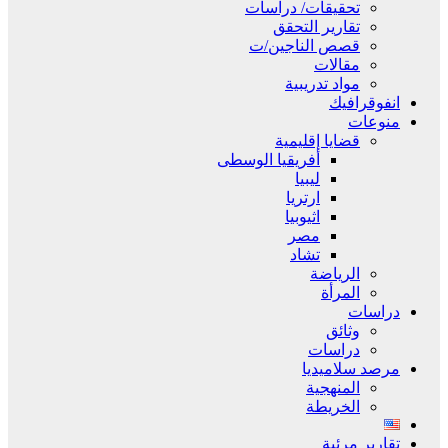
تحقيقات/ دراسات
تقارير التحقق
قصص الناجين/ت
مقالات
مواد تدريبية
انفوقرافيك
منوعات
قضايا إقليمية
أفريقيا الوسطى
ليبيا
ارتريا
اثيوبيا
مصر
تشاد
الرياضة
المرأة
دراسات
وثائق
دراسات
مرصد سلاميديا
المنهجية
الخريطة
تقارير مرئية