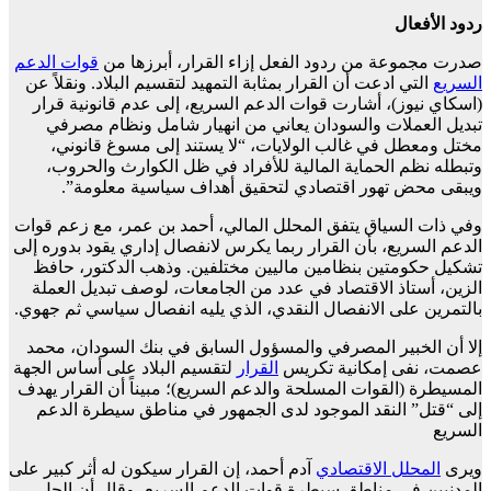
ردود الأفعال
صدرت مجموعة من ردود الفعل إزاء القرار، أبرزها من
قوات
الدعم
السريع
التي ادعت أن القرار بمثابة التمهيد لتقسيم البلاد. ونقلاً عن
(اسكاي نيوز)، أشارت قوات الدعم السريع، إلى عدم قانونية قرار
تبديل العملات والسودان يعاني من انهيار شامل ونظام مصرفي
مختل ومعطل في غالب الولايات، “لا يستند إلى مسوغ قانوني،
وتبطله نظم الحماية المالية للأفراد في ظل الكوارث والحروب،
ويبقى محض تهور اقتصادي لتحقيق أهداف سياسية معلومة”.
وفي ذات السياق يتفق المحلل المالي، أحمد بن عمر، مع زعم قوات
الدعم السريع، بأن القرار ربما يكرس لانفصال إداري يقود بدوره إلى
تشكيل حكومتين بنظامين ماليين مختلفين. وذهب الدكتور، حافظ
الزين، أستاذ الاقتصاد في عدد من الجامعات، لوصف تبديل العملة
بالتمرين على الانفصال النقدي، الذي يليه انفصال سياسي ثم جهوي.
إلا أن الخبير المصرفي والمسؤول السابق في بنك السودان، محمد
عصمت، نفى إمكانية تكريس
القرار
لتقسيم البلاد على أساس الجهة
المسيطرة (القوات المسلحة والدعم السريع)؛ مبيناً أن القرار يهدف
إلى “قتل” النقد الموجود لدى الجمهور في مناطق سيطرة الدعم
السريع
ويرى
المحلل
الاقتصادي
آدم أحمد، إن القرار سيكون له أثر كبير على
المدنيين في مناطق سيطرة قوات الدعم السريع، وقال أن الحل