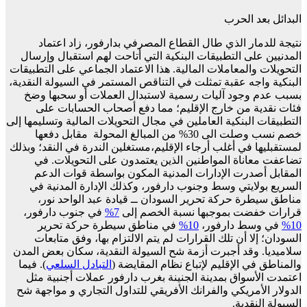
البدائل بعد الحرب
نتيجة للدمار الذي طال القطاع المصرفي بدارفور، زاد اعتماد
المدنيين على التطبيقات البنكية التي أتاحت لهم استقبال وإرسال
التحويلات والمعاملات المالية. هذا الاعتماد الجماعي على التطبيقات
البنكية واجه عقبة تمثلت في التناقص المستمر في السيولة النقدية،
بسبب عدم وجود آليات رسمية لاستبدال العملات أو سحبها وضخ
فئات نقدية من خارج الإقليم؛ مما دفع أصحاب الحسابات على
التطبيقات البنكية العاملين في مجال التحويلات المالية وتسليمها إلى
خصم نسب وصلت الى 30% من المبالغ المحولة مقابل دفعها
لمستقبليها في أغلب أرجاء الإقليم،مستغلين الندرة في النقد؛ وبذلك
تضاعفت معاناة المواطنين الذين يعتمدون على التحويلات. في
المقابل أصدرت الإدارات المدنية المكون بواسطة قوات الدعم
السريع بولايتي وسط وجنوب دارفور، وكذلك الإدارة المدنية في
مناطق سيطرة حركة تحرير السودان ــ قيادة عبد الواحد نور،
قرارات خفضت بموجبها نسبة الخصم إلى
7%
في جنوب دارفور،
10%
في وسط دارفور،
10%
في مناطق سيطرة حركة تحرير
السودان؛ إلا أن تلك القرارات لم يتم الالتزام بها، وفق متابعات
سلاميديا. وقد أجبرت أزمة شح السيولة النقدية، سكان بعض المدن
والمناطق في الإقليم لإتباع نظام المقايضة (
التبادل
السلعي
). فيما
اعتمدت الأسواق بمدينة الجنينة بغرب دارفور عملات أجنبية مثل
الدولار الأمريكي والفرانك الأفريقي للتداول التجاري و مواجهة شح
السيولة النقدية.