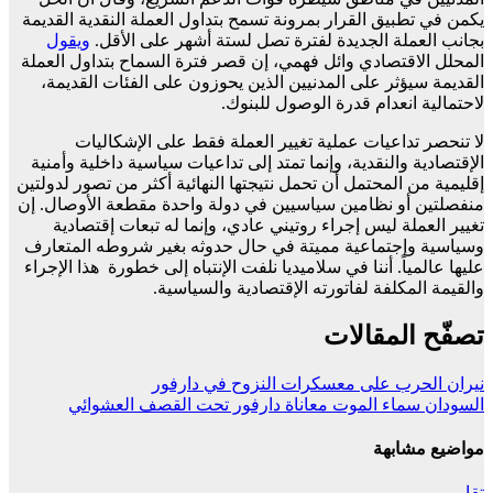
يكمن في تطبيق القرار بمرونة تسمح بتداول العملة النقدية القديمة
بجانب العملة الجديدة لفترة تصل لستة أشهر على الأقل.
ويقول
المحلل الاقتصادي وائل فهمي، إن قصر فترة السماح بتداول العملة
القديمة سيؤثر على المدنيين الذين يحوزون على الفئات القديمة،
لاحتمالية انعدام قدرة الوصول للبنوك.
لا تنحصر تداعيات عملية تغيير العملة فقط على الإشكاليات
الإقتصادية والنقدية، وإنما تمتد إلى تداعيات سياسية داخلية وأمنية
إقليمية من المحتمل أن تحمل نتيجتها النهائية أكثر من تصور لدولتين
منفصلتين أو نظامين سياسيين في دولة واحدة مقطعة الأوصال. إن
تغيير العملة ليس إجراء روتيني عادي، وإنما له تبعات إقتصادية
وسياسية وإجتماعية مميتة في حال حدوثه بغير شروطه المتعارف
عليها عالمياً. أننا في سلاميديا نلفت الإنتباه إلى خطورة هذا الإجراء
والقيمة المكلفة لفاتورته الإقتصادية والسياسية.
تصفّح المقالات
نيران الحرب على معسكرات النزوح في دارفور
السودان سماء الموت معاناة دارفور تحت القصف العشوائي
مواضيع مشابهة
تقارير