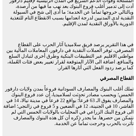
المسلحة وقوات الدعم السريع في المدن الرئيسية لإقليم دارفور
أدت إلى تدمير أغلب فروع البنوك بعد نهب ما فيها من أرصدة،
وبالتالي خروجها تماماً عن الخدمة؛ ما أدى إلى شح في السيولة
النقدية لدى المدنيين لدرجة انعدامها بسبب الانقطاع التام للتغذية
الدورية بالأوراق النقدية لمدن الإقليم.
في هذا التقرير يرصد فريق سلاميديا آثار الحرب على القطاع
المصرفي، توفر العملات النقدية في دارفور، المعاملات المالية بين
مواطني الاقليم عبر التطبيقات البنكية وطرق أخرى لتبادل السلع
والمنافع. اضافة الى الآثار المتوقعة لقرار تغيير بعض فئات العُملة،
كما يرصد ردود الفعل التي أثارها القرار.
القطاع المصرفي
تملك أغلب البنوك والمصارف السودانية فروعاً بمدن ولايات دارفور
الخمس؛ وبحسب مصادر تحدثت لسلاميديا، أن عدد فروع البنوك
والمصارف يفوق الـ 63 فرعاً؛ بواقع 22 فرعاً في مدينة نيالا، 14 في
الفاشر، 10 في الجنينة، 12 في الضعين و 5 فروع في زالنجي؛ اضافة
الى فروع البنك الزراعي في المحليات بالولايات الخمس التي لم
نتمكن من حصرها. ما يجدر ذكره أن كل هذه البنوك والمصارف
تأثرت بالحرب وخرجت تماماً عن الخدمة.