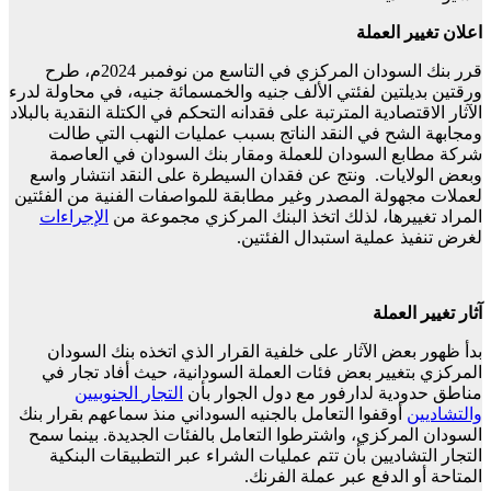
اعلان تغيير العملة
قرر بنك السودان المركزي في التاسع من نوفمبر 2024م، طرح
ورقتين بديلتين لفئتي الألف جنيه والخمسمائة جنيه، في محاولة لدرء
الآثار الاقتصادية المترتبة على فقدانه التحكم في الكتلة النقدية بالبلاد
ومجابهة الشح في النقد الناتج بسبب عمليات النهب التي طالت
شركة مطابع السودان للعملة ومقار بنك السودان في العاصمة
وبعض الولايات. ونتج عن فقدان السيطرة على النقد انتشار واسع
لعملات مجهولة المصدر وغير مطابقة للمواصفات الفنية من الفئتين
المراد تغييرها، لذلك اتخذ البنك المركزي مجموعة من
الإجراءات
لغرض تنفيذ عملية استبدال الفئتين.
آثار تغيير العملة
بدأ ظهور بعض الآثار على خلفية القرار الذي اتخذه بنك السودان
المركزي بتغيير بعض فئات العملة السودانية، حيث أفاد تجار في
مناطق حدودية لدارفور مع دول الجوار بأن
التجار
الجنوبيين
والتشاديين
أوقفوا التعامل بالجنيه السوداني منذ سماعهم بقرار بنك
السودان المركزي، واشترطوا التعامل بالفئات الجديدة. بينما سمح
التجار التشاديين بأن تتم عمليات الشراء عبر التطبيقات البنكية
المتاحة أو الدفع عبر عملة الفرنك.