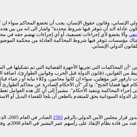
الدولي الإنساني، وقانون حقوق الإنسان، يجب أن تخضع المحاكم سواء ان
 عادلة لابد أن تتوفر فيها شروط محددة” واشار الى انه من بين هذه 
يعي
وألا يخضع لأي إجراءات تعسفية، أو أي إجراءات تهضم حقه في م
 مؤسسات تتوفر فيها شروط المحاكمة العادلة من محكمة الموضوع، لم
لقانون الدولي الإنساني.
“أن المحاكمات التي تجريها الأجهزة القضائية التي تم تشكيلها في السودا
يط من القوانين، (قانون الدولة قبل الحرب وقوانين الطوارئ)، اضافة 
ات دارفور غير مؤهلين، سواء ان كانوا محامين، وكلاء نيابة أو زعماء ق
أحكام فيها قضايا الجنح”. وذكر “أن الأحكام الصادرة عن محاكم الطوارئ أ
تى إجراء المحاكمة وتنفيذ الأحكام”. مشيراً إلى أن كل هذه العوامل 
دولة السودانية يحق للمتقدم بالطعن أن يلجأ للقضاء البديل أو الاستراتيج
 صدور قرار مجلس الأمن الدولي بالرقم
1593
الصادر
 البشير في العام 2008م. وفي العام 2021 م، سلم أحد المتهمين، على عبد الرحمن المعروف بـ