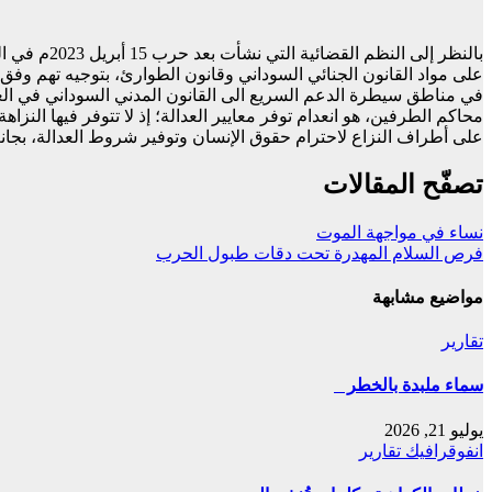
بالنظر إل
في مناطق سيطرة الدعم السريع الى القانون المدني السوداني في الغال
محاكم الطرفين، هو انعدام توفر معايير العدالة؛ إذ لا تتوفر فيها النز
على أطراف النزاع لاحترام حقوق الإنسان وتوفير شروط العدالة، بجان
تصفّح المقالات
نساء في مواجهة الموت
فرص السلام المهدرة تحت دقات طبول الحرب
مواضيع مشابهة
تقارير
ﺳﻤﺎء ﻣﻠﺒﺪة ﺑﺎﻟﺨﻄﺮ
يوليو 21, 2026
انفوقرافيك
تقارير