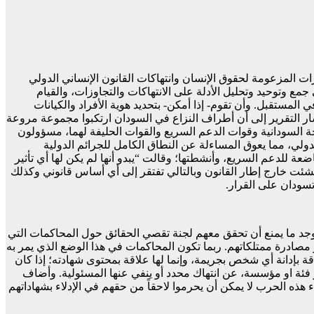
ت المزعومة لحقوق الإنسان وانتهاكات القانون الإنساني الدولي
الأسباب الجذرية لها، والجرائم ذات الصلة في سياق النزاع المسلح المستمر منذ 15 أبريل 2023م. اضافة الى جمع وتوحيد وتحليل الأدلة على الانتهاكات والتجاوزات، والقيام
لمستقبل. وأن تقوم- إذا أمكن- بتحديد هوية الأفراد والكيانات
ن التقصي؛ وأشار التقرير إلى أن أطراف النزاع في السودان ارتكبوا مجموعة مروعة
حة السودانية وقوات الدعم السريع والقوات الحليفة لهما، مسؤولون
لي، مما يعوق المساءلة عن النطاق الكامل للجرائم الدولية
ة للدعم السريع، وأنشطتها؛ وقالت “يبدو أنها لم يكن لها أي تأثير
أنشئت خارج إطار القانون وبالتالي تفتقر إلى أي أساس قانوني وكذلك
سودان على القرار.
ا يوجد ما يمنع أن تحقق معهم لجنة تقصي الحقائق حول المحاكمات التي
صادرة ممتلكاتهم. ربما تكون المحاكمات في هذا الوضع الذي يمر به
 بإدانة أي شخص بجريمة، وإنما لها علاقة بمحتوى شهادته؛ إذا كان
فئة او مؤسسة، عن انتهاك محدد أو ينفي عنها المسئولية. وأضاف
ثناء هذه الحرب لا يمكن أن يحرموا لاحقاً من حقهم في الإدلاء بشهاداتهم