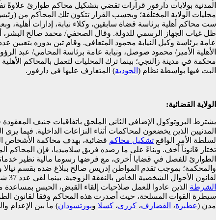
المدنية بولايات دارفور قرارات تقضي بتشكيل محاكم طوارئ علاوةً تفع
محليات الولاية المختلفة؛ وبحسب القرار تتكون تلك المحاكم من (رئيس ل
ست محاكم أهلية برئاسة قضاة سابقين، وكلاء نيابة، إدارات أهلية، وبعض
ظل غياب الجهاز الرسمي للدولة. وقال الصحفي/ محمد صالح البشر، أنه 
الأهلية الأمير/ محمود صوصل، ونيابة عامة برئاسة المحامي/ عبد الرؤو
محكمة في مدينة زالنجي؛ بينما ترك المحليات لتعمل بالمحاكم الأهلية 
البت فيها بواسطة نظام (
الجودية
) المتعارف عليها في دارفور.
الولاية القضائية:
يشترط البروتوكول الإضافي الثاني الملحق باتفاقيات جنيف المعقودة في 12 أغسطس 1949م، والمتعلق بحماية ضحايا النزاعات المسلحة غير الدولية
المدنيين الذين يخضعون لمحاكمات أثناء النزاعات الداخلية. فيما يرى ال
لسلطة الأمر الواقع
تشكيل
محاكم
قضائية، بهدف محاكمة الأشخاص الذي
تختار قانوناً أخف. وبناءً على ما رصده فريق سلاميديا، فإن المحاكم
الطوارئ للفصل في قضايا أخرى، مع فرضها رسوما مالية نظير خدما
والمحكمة؛ بموجب تقدم المواطن إدريس صالح ببلاغ ضده بقسم نيالا 
لقانون الأحوال الشخصية الخاص بالنفقة الزوجية. بينما لقي عدد 37 شخصاً حكماً بالسجن والغرامة لمخالفتهم
الشرطة
الذين عادوا للعمل صلاحيات إلقاء القبض، الحبس بمساعدة مست
سيطرة القوات المسلحة، حيث أصدرت هذه المحاكم وفقاً لقانون الطوا
مدن (
عطبرة
،
القضارف
،
كرري
،
كسلا
و
بورتسودان
) ما بين الإعدام وا