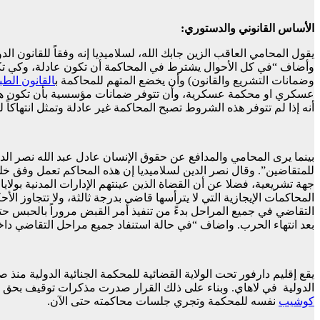
الأساس القانوني والدستوري:
يقول المحامي العاقب الزين جابك الله، لسلاميديا إنه وفقاً للقانون 
وأضاف “في كل الأحوال يشترط في المحاكمة أن تكون عادلة، وكي تكون
وضمانات التشريع والقانون) وأن يخضع المتهم للمحاكمة ب
القانون
الطب
عسكري او محكمة عسكرية، وأن تتوفر ضمانات مؤسسية بأن تكون هناك
أنه إذا لم تتوفر هذه الشروط تصبح المحاكمة غير عادلة وتمثل انتهاكاً ل
بينما يرى المحامي والمدافع عن حقوق الإنسان عادل عبد الله نصر الدين 
للمتقاضين”. وقال نصر الدين لسلاميديا إن هذه المحاكم تعمل وفق خل
جهة تشريعية، فضلا عن أن القضاة الذين عينتهم الإدارات المدنية بولاي
المحاكمات الإيجازية التي لا يترأسها قاضي بدرجة ثالثة، ولا تتجاوز ال
التقاضي في جميع المراحل بدءً من تنفيذ أمر القبض مروراً بالحبس ح
بعد انتهاء الحرب. واضاف “في حالة استنفاد جميع مراحل التقاضي داخل ال
يقع إقليم دارفور تحت الولاية القضائية للمحكمة الجنائية الدولية منذ
الدولية في لاهاي. وبناء على ذلك القرار صدرت مذكرات توقيف بحق عدد من قادة نظام الإنقاذ على رأسهم عمر
كوشيب
نفسه للمحكمة وتجري جلسات محاكمته حتى الآن.