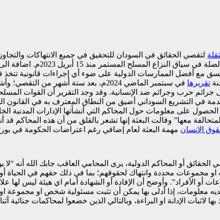
قلة
لتقصي الحقائق في السودان للتحقيق في جميع الانتهاكات والتجاوزا
وإثباتها وإثبات الوقائع والظروف و
سق مع أفضل الممارسات الدولية على ضوء أي إجراءات قانونية تتخذ في ا
نة
تقريرها
في سبتمبر الماضي 2024م، بعد ستة أشهر م
الى جرائم حرب وجرائم ضد الإنسانية. وقد وجد التقرير أن القوات المسل
مة في التشريع السوداني أضيق من النطاق المعترف به في القانون الدو
لحصول على معلومات حول المحاكم التي أنشأتها الإدارات المدنية الخاضع
لمتحالفة معها” وقالت البعثة إنها تشعر بالقلق من أن هذه المحاكم قد 
ق الإنسان
مهمة البعثة لعام إضافي رغم اعتراضات الحكومة في بورت
صي الحقائق أو المحاكم الدولية، يرى المحامي العاقب جابك الله أنه “ل
و مجموعات محددة وانتهاك لحقوقهم؛ بما في ذلك حقهم في الحياة أو م
الأفراد”. وأوضح أن الإفادة أو الشهادة أمام اي هيئة ليس لها علاقة
يه معلومات، إذا أدلى بها يمكن أن تثبت مسئولية شخص او مجموعة او 
ذ بها لاثبات الإدانة او البراءة، وبالتالي الذين خضعوا لمحاكمات جنائية أ