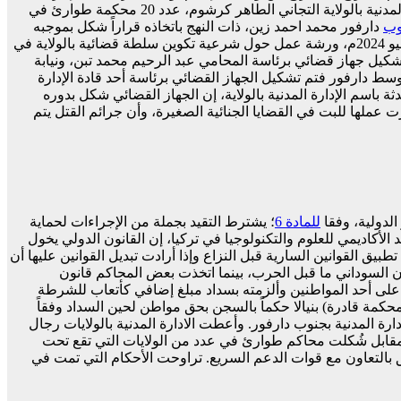
دارفور أنشأ رئيس الادارة المدنية بالولاية التجاني الطاهر كرشوم، عدد 20 محكمة طوارئ في
وب
دارفور محمد احمد زين، ذات النهج باتخاذه قراراً شكل بموجبه
دارفور في يونيو 2024م، ورشة عمل حول شرعية تكوين سلطة قضائية بالولاية في
تشكيل جهاز قضائي برئاسة المحامي عبد الرحيم محمد تبن، ونيابة
لأولى وحتى مساعدين قضاة. أما في وسط دارفور فتم تشكيل الجهاز القضائي برئاسة أحد قادة الإدارة
 باسم الإدارة المدنية بالولاية، إن الجهاز القضائي شكل بدوره
 عملها للبت في القضايا الجنائية الصغيرة، وأن جرائم القتل يتم
للمادة
6
؛ يشترط التقيد بجملة من الإجراءات لحماية
الأكاديمي للعلوم والتكنولوجيا في تركيا، إن القانون الدولي يخول
القوانين السارية قبل النزاع وإذا أرادت تبديل القوانين عليها أن
ون السوداني ما قبل الحرب، بينما اتخذت بعض المحاكم قانون
د على أحد المواطنين وألزمته بسداد مبلغ إضافي كأتعاب للشرطة
ة قادرة) بنيالا حكماً بالسجن بحق مواطن لحين السداد وفقاً
دارة المدنية بجنوب دارفور. وأعطت الادارة المدنية بالولايات رجال
المقابل شُكلت محاكم طوارئ في عدد من الولايات التي تقع تحت
بالتعاون مع قوات الدعم السريع. تراوحت الأحكام التي تمت في