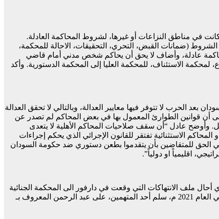
 كانت في مناطق النزاعات أو غيرها، لشروط المحاكمة العادلة.
الشروط (ضمانات القبض، التحري، التحقيقات، الاحالة للمحكمة،
حاكمة عادلة، وأضاف لا يحق أن يحاكم شخص مدني أمام قاضي
حكمة الاستئناف، للمحكمة العليا إلى المحكمة الدستورية. وأكد
ن بعد الحرب لا تتوفر فيها معايير العدالة، وبالتالي لا تحقق العدالة
الى أن قوانين الطوارئ المعمول بها في بعض المحاكم لم تصدر عن
بائل. وأوضح عادل “أن سقف صلاحيات المحاكم الأهلية لا يتعدى
و المحاكم الاستثنائية تفتقر للقانون الإجرائي الذي يحكم إجراءات
تعطي الحق للمتقاضين بأن يتقدموا بطعن دستوري ضد حكومة السودان
ي، اقليمياً او دولياً”.
 في العام 2005، الذي أحال ملف الانتهاكات التي وقعت في دارفور الى المحكمة الجنائية