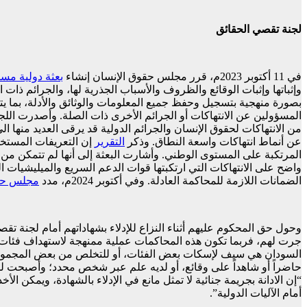
لجنة تقصي الحقائق
في 11 أكتوبر 2023م، قرر مجلس حقوق الإنسان إنشاء
بعثة دولية مست
بصورة منهجية بتسجيل وحفظ جميع المعلومات والوثائق والأدلة، بما يت
المسؤولين عن الانتهاكات أو الجرائم الأخرى ذات الصلة. وأصدرت اللج
من الانتهاكات لحقوق الإنسان والجرائم الدولية قد يرقى العديد منها 
عن أنماط انتهاكات واسعة النطاق. وذكر
التقرير
إن التعريفات المستخد
المرتكبة على المستوى الوطني. وأشارت البعثة إلى أنها لم تتمكن من ا
واضح على الانتهاكات التي ارتكبتها قوات الدعم السريع والميليشيات ا
الضمانات اللازمة للمحاكمة العادلة. وفي أكتوبر 2024م، مدد
مجلس حقو
وحول حق المحكوم عليهم أثناء النزاع للإدلاء بشهاداتهم أمام لجنة تق
جرت لهم، فربما تكون هذه المحاكمات عملية ممنهجة لاستهداف فئات ا
السودان هي سيف لإسكات بعض الفئات، أو للتخلص من بعض المجموعات أو 
حاضراً أو شاهداً على وقائع، أو لديه علم عبر شخص محدد؛ وأصبحت لد
“إن الادانة بجريمة جنائية لا تمثل مانع في الإدلاء بالشهادة، ويمكن الأخ
أمام الآليات الدولية”.