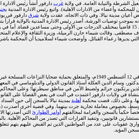
يل الشرطة والنيابة العامة. في ولاية
غرب
لمحكمة وأعضاء من الادارات الاهلية). واتبع رئيس الادارة المدنية ب
جن
 أعيان مدينة نيالا. وفي ذات الاتجاه، عقدت ولاية
شرق
بموجب توصيات الورشة، أصدر رئيس الادارة المدنية بالولاية قراراً ب
عامة برئاسة وكيل النيابة محمود المتعافي. وقام تبن بدوره بتعيين عدد 15 قاضياً بمختلف الدرجات من ا
ف مصطفى. وقالت شيماء حارن الرميلة، وزيرة الثقافة والإعلام المتحدثة
التي يديرها زعماء القبائل. وأوضحت شيماء لسلاميديا أن المحكمة باشرت
، وفقا
دكتور، وسام الدين العكلة أستاذ القانون الدولي والدبلوماسي في المعهد 
ن يرتكبون جرائم ولضبط الأمن في مناطق سيطرتها؛ وعلى المحاكم تطبيق 
 المنشأة في ولايات دارفور اعتمدت في البت في بعض القضايا على القان
تها. وعلى ذلك، قضت محكمة
أهلية
بمدينة نيالا بالسجن إلى حين السدا
وسط، بخصوص معاملة تجارية جرت بينهما. وفي قضية أخرى أصدرت (محكم
أوامر
الطوارئ
التي أصدرتها الا
شارين قانونيين، وتنفيذ القرارات التي تصدر من المحاكم الأهلية. ب
رئ عقوبات على عدد من المواطنين الذين تم القبض عليهم بتهم تتعلق 
لسجن المؤبد.