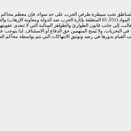
ى النظم القضائية التي نشأت بعد حرب 15 أبريل 2023م في المناطق تحت سيطرة طرفي الحرب على
على مواد القانون الجنائي السوداني وقانون الطوارئ، بتوجيه تهم وفق المواد (51/أ، 65 المتعلق
ب، إلى جانب قانون الطوارئ والظواهر السالبة التي لا تتعدى عقوبتهما
اهة في التحريات، ولا يُمنح المتهمين حق الدفاع أو الاستئناف. لذا يتوج
ب القيام بدورها في رصد وتوثيق الانتهاكات التي تتم بواسطة محاكم ا