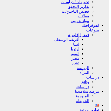
تحقيقات/ دراسات
تقارير التحقق
قصص الناجين/ت
مقالات
مواد تدريبية
انفوقرافيك
منوعات
قضايا إقليمية
أفريقيا الوسطى
ليبيا
ارتريا
اثيوبيا
مصر
تشاد
الرياضة
المرأة
دراسات
وثائق
دراسات
مرصد سلاميديا
المنهجية
الخريطة
تقارير مرئية