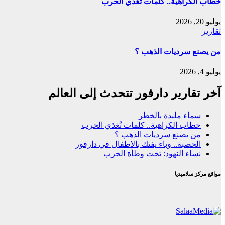
خطاب الكراهية.. كلمات تُغذي الحرب
يوليو 20, 2026
تقارير
من يصنع سرديات الذهب ؟
يوليو 4, 2026
آخر تقارير دارفور تتحدث إلى العالم
ﺳﻤﺎء ﻣﻠﺒﺪة ﺑﺎﻟﺨﻄﺮ
خطاب الكراهية.. كلمات تُغذي الحرب
من يصنع سرديات الذهب ؟
الحصبة.. وباء يفتك بالاطفال في دارفور
نساء النهود: تحت وطأة الحرب
مواقع مركز سلاميديا