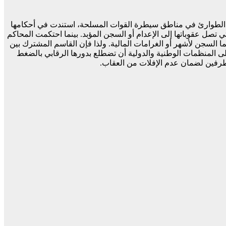
 حد سواء، فإن معظم محاكم الطوارئ في مناطق سيطرة القوات المسلحة، استندت في أحكامها
ة بإثارة الحرب ضد الدولة ومعاونة الإرهاب) والتي تصل عقوباتها إلى الإعدام أو السجن المؤبد. بينما احتكمت المحاكم
 السجن لأشهر أو الغرامات المالية. ولذا فإن القاسم المشترك بين
ب على المنظمات الوطنية والدولية أن تضطلع بدورها الرقابي بالضغط
لطرفين لضمان عدم الإفلات من العقاب.