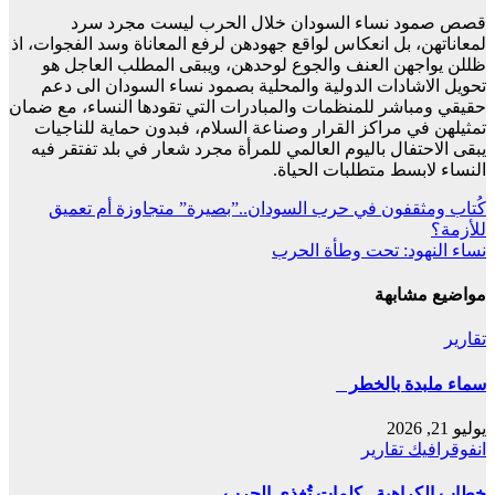
قصص صمود نساء السودان خلال الحرب ليست مجرد سرد
لمعاناتهن، بل انعكاس لواقع جهودهن لرفع المعاناة وسد الفجوات، اذ
ظللن يواجهن العنف والجوع لوحدهن، ويبقى المطلب العاجل هو
تحويل الاشادات الدولية والمحلية بصمود نساء السودان الى دعم
حقيقي ومباشر للمنظمات والمبادرات التي تقودها النساء، مع ضمان
تمثيلهن في مراكز القرار وصناعة السلام، فبدون حماية للناجيات
يبقى الاحتفال باليوم العالمي للمرأة مجرد شعار في بلد تفتقر فيه
النساء لابسط متطلبات الحياة.
تصفّح
كُتاب ومثقفون في حرب السودان..”بصيرة” متجاوزة أم تعميق
للأزمة؟
المقالات
نساء النهود: تحت وطأة الحرب
مواضيع مشابهة
تقارير
ﺳﻤﺎء ﻣﻠﺒﺪة ﺑﺎﻟﺨﻄﺮ
يوليو 21, 2026
انفوقرافيك
تقارير
خطاب الكراهية.. كلمات تُغذي الحرب