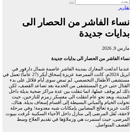
تقارير
نساء الفاشر من الحصار الى
بدايات جديدة
مارس 9, 2026
نساء الفاشر من الحصار الى بدايات جديدة
عندما اندلعت المعارك بمدينة الفاشر عاصمة شمال دارفور في
ابريل 2024م، كانت الممرضة عزيزة إسحاق أبكر (27 عاماً) تعمل في
مستشفى الأطفال التخصصي. لم تمضِ سوى أيام قلائل على بدء
القتال حتى خرج المستشفى من الخدمة بعد تصاعد القصف، لكن
ذلك لم يوقف عملها، انما تنقلت بين عدة مراكز صحية بديلة داخل
المدينة، وبعد نحو عام انتقلت الى معسكر زمزم للنازحين، حيث
تحولت الخيام والمباني البسيطة إلى أقسام إسعاف بديلة. هناك،
كانت عزيزة تعالج المصابين بإمكانات شبه معدومة؛ وفي مرحلة
لاحقة، نُقل المرضى إلى منازل داخل الأحياء السكنية عُرفت ببيوت
المرضى، حيث استمرت هي وزملاؤها في تقديم العلاج وسط
القصف المتواصل.