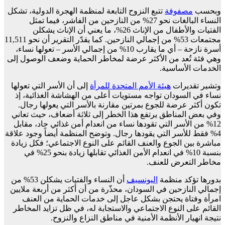
وبحسب
مصفوفة
تتبع النزوح التابعة لمنظمة الهجرة الدولية، تشكل
النساء البالغات نحو 27% من النازحين من الفاشر، فيما تمثل
الفتيات والأطفال من الإناث 26%، ما يعني أن الإناث يشكلن
مجتمعات 53% من إجمالي النازحين. كما يقدّر التقرير أن نحو 11,511
أسرة نازحة – أي ما يقارب 10% من إجمالي الأسر – تعولها نساء،
وهي فئة تُعد من الأكثر عرضة لمخاطر الحماية وضعف الوصول إلى
الخدمات الأساسية.
وتشير تقديرات
هيئة الأمم المتحدة للمرأة
إلى أن الأسر التي تعولها
نساء في السودان تواجه مستويات أعلى من الهشاشة الغذائية، إذ
تكون أكثر عرضة للجوع بمرتين مقارنة بالأسر التي يعولها رجال.
وفي بعض المناطق يرتفع هذا الخطر إلى ثلاثة أضعاف، حيث تعاني
12% من الأسر التي تقودها نساء من انعدام أمن غذائي حاد، مقابل
4% فقط للأسر التي يقودها رجال. وتوضح المنظمة أيضاً وجود علاقة
مباشرة بين الجوع والعنف القائم على النوع الاجتماعي؛ فكل زيادة
بنسبة 10% في انعدام الأمن الغذائي تقابلها زيادة بنحو 25% في
مخاطر التعرض للعنف.
بدورها تؤكد منظمة
اليونسيف
أن النساء والفتيات يشكلن 53% من
إجمالي النازحين في السودان، محذّرة من أن أكثر من أربعة ملايين
امرأة وفتاة يحتجن بشكل عاجل إلى خدمات الحماية من العنف
القائم على النوع الاجتماعي والاستجابة له، في ظل تزايد المخاطر
نتيجة انهيار الأنظمة الأمنية في مناطق النزاع والنزوح.