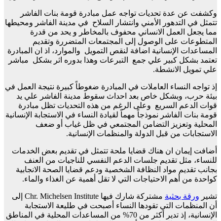
وكشفت عن عدة تحديات تواجه عمل مبادرة قومة بنات الفاشر
تتمثل في التدهور الأمني وانتشار السلاح في مدينة الفاشر ومحيطها
مما يجعل العمل الانساني محفوف بالمخاطر و يحد من قدرة
المتطوعات على الوصول إلى المجتمعات المتضررة وتقديم
المساعدات الإنسانية اضافة لنقص التمويل والموارد، اذ ان المبادرة
تعتمد بشكل كبير علي جمع التبرعات وهذا بدوره اثر بشكل مباشر
علي تمويل الانشطة.
إذ تواجه النساء العاملات في المبادرة ضغوطاً كبيرة نتيجة العمل في
بيئة حرب، وبشكل خاص بعد احداث سقوط مدينة الفاشر علي يد
قوات الدعم السريع وعلى الرغم من هذه التحديات تظل مبادرة
قومة بنات الفاشر نموذجاً مهماً لقيادة النساء في الاستجابة الإنسانية
المحلية وتعزيز التضامن المجتمعي في ظل غياب أو ضعف
الاستجابات من قبل الدولة والمنظمات الإنسانية.
أضافت إيمان ان هناك قضايا ملحة تتمثل في تقديم بعض الخدمات
للنساء، مثل تقديم جلسات الدعم النفسي للناجيات من العنف
بجانب تقديم مواد النظافة الشخصية ودعم قضايا الصحة الانجابية
كواحدة من أهم الاحتياجات التي لا تقل أهمية عن الغذاء والماء.
تشير
ورقة بحثية
مشتركة شارك فيها Chr. Michelsen Institute إلى
أن المنظمات التي تقودها النساء أصبحت في طليعة الاستجابة
الإنسانية، إذ تدير أكثر من 70% من المساعدات المحلية في المناطق