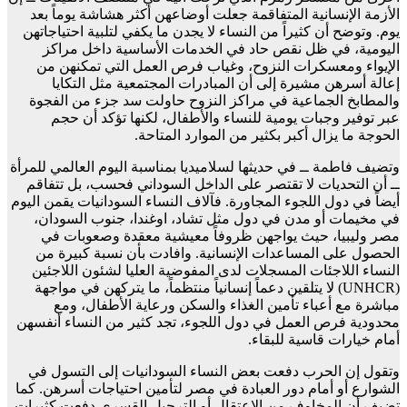
الأزمة الإنسانية المتفاقمة جعلت أوضاعهن أكثر هشاشة يوماً بعد
يوم. وتوضح أن كثيراً من النساء لا يجدن ما يكفي لتلبية احتياجاتهن
اليومية، في ظل نقص حاد في الخدمات الأساسية داخل مراكز
الإيواء ومعسكرات النزوح، وغياب فرص العمل التي تمكنهن من
إعالة أسرهن مشيرة إلى أن المبادرات المجتمعية مثل التكايا
والمطابخ الجماعية في مراكز النزوح حاولت سد جزء من الفجوة
عبر توفير وجبات يومية للنساء والأطفال، لكنها تؤكد أن حجم
الحوجة ما يزال أكبر بكثير من الموارد المتاحة.
وتضيف فاطمة ــ في حديثها لسلاميديا بمناسبة اليوم العالمي للمرأة
ــ أن التحديات لا تقتصر على الداخل السوداني فحسب، بل تتفاقم
أيضاً في دول اللجوء المجاورة. فآلاف النساء السودانيات يقمن اليوم
في مخيمات أو مدن في دول مثل تشاد، اوغندا، جنوب السودان،
مصر وليبيا، حيث يواجهن ظروفاً معيشية معقدة وصعوبات في
الحصول على المساعدات الإنسانية. وافادت بأن نسبة كبيرة من
النساء اللاجئات المسجلات لدى المفوضية العليا لشئون اللاجئين
(UNHCR) لا يتلقين دعماً إنسانياً منتظماً، ما يتركهن في مواجهة
مباشرة مع أعباء تأمين الغذاء والسكن ورعاية الأطفال، ومع
محدودية فرص العمل في دول اللجوء، تجد كثير من النساء أنفسهن
أمام خيارات قاسية للبقاء.
وتقول إن الحرب دفعت بعض النساء السودانيات إلى التسول في
الشوارع أو أمام دور العبادة في مصر لتأمين احتياجات أسرهن. كما
تضيف أن المخاوف من الاعتقال أو الترحيل القسري دفعت كثيرات