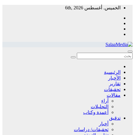
Skip
الخميس. أغسطس 6th, 2026
to
content
سلاميديا نيوز
منظمة غير ربحية توفر معلومات مستقلة لخدمة المجتمع
الرئيسية
الأخبار
تقارير
تحقيقات
مقالات
آراء
التحليلات
أعمدة وكتاب
تدقيق
أخبار
تحقيقات/ دراسات