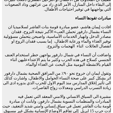
إلى البقاء داخل المنازل، الأمر الذي زاد من عزلتهن وذاد الصعوبات
التي يواجهنها في توفير احتياجات الأطفال.
مبادرات تقودها النساء
افادت إيمان هاشم، عضو مبادرة قومة بنات الفاشر لسلاميديا ان
النساء بشمال دارفور تحملن العبء الأكبر نتيجة النزوح، فقدان
مصادر الدخل وانهيار الخدمات الأساسية، واصبحن يتحملن مسؤولية
توفير الغذاء والماء ورعاية الاطفال، إما بسبب فقدان الزوج او
انفصال العائلات اثناء الهجمات والنزوح.
واضافت أن النساء في شمال دارفور يواجهن خطر استخدام العنف
الجنسي كسلاح في هذه الحرب وكثير ما يتم الاعتداءعليهن اثناء
القيام بالانشطة اليومية مثل البحث عن الغذاء أوالماء.
وتقول ايمان ان خروج نحو ٩٠٪ من المرافق الصحية بشمال دارفور
اثر بشكل كبير على صحة النساء الحوامل والاطفال، واشارت كذلك
الى تأثير إغلاق المدارس منذ اليوم الاول للحرب الذي بدوره ادى الى
زيادة التسرب الدراسي ومعدلات زواج القاصرات.
مشيرة الى السياق الانساني والامني المعقد التي تعمل فيه
المبادرات والمنظمات النسوية بشمال دارفور، وابانت ان مبادرة
قُومة بنات الفاشر تعمل في سياق إنساني وأمني شديد التعقيد، حيث
أدت حرب 15 ابريل إلى تفاقم الأوضاع الإنسانية بشكل غير مسبوق.