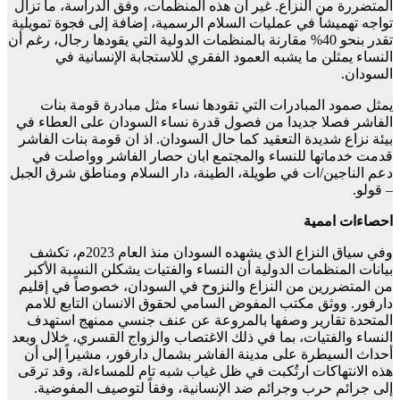
المتضررة من النزاع. غير أن هذه المنظمات، وفق الدراسة، ما تزال
تواجه تهميشاً في عمليات السلام الرسمية، إضافة إلى فجوة تمويلية
تقدر بنحو 40% مقارنة بالمنظمات الدولية التي يقودها رجال، رغم أن
النساء يمثلن ما يشبه العمود الفقري للاستجابة الإنسانية في
السودان.
يمثل صمود المبادرات التي تقودها نساء مثل مبادرة قومة بنات
الفاشر فصلا جديدا من فصول قدرة نساء السودان على العطاء في
بيئة نزاع شديدة التعقيد كما حال السودان. اذ ان قومة بنات الفاشر
قدمت خدماتها للنساء والمجتمع ابان حصار الفاشر وواصلت في
دعم الناجين/ات في طويلة، الطينة، دار السلام ومناطق شرق الجبل
– قولو.
احصاءات اممية
وفي سياق النزاع الذي يشهده السودان منذ العام 2023م، تكشف
بيانات المنظمات الدولية أن النساء والفتيات يشكلن النسبة الأكبر
من المتضررين من النزاع والنزوح في السودان، خصوصاً في إقليم
دارفور. ووثق مكتب المفوض السامي لحقوق الانسان التابع للامم
المتحدة تقارير وصفها بالمروعة عن عنف جنسي ممنهج استهدف
النساء والفتيات، بما في ذلك الاغتصاب والزواج القسري، خلال وبعد
أحداث السيطرة على مدينة الفاشر بشمال دارفور، مشيراً إلى أن
هذه الانتهاكات ارتُكبت في ظل غياب شبه تام للمساءلة، وقد ترقى
إلى جرائم حرب وجرائم ضد الإنسانية، وفقاً لتوصيف المفوضية.