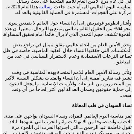
في كل عام درج الأمين العام للامم المتحدة على بعث رسائل
بمناسبة اليوم العالمي للمرأة حيث جاءت
رسالته
هذا العام 2026م،
مركّزة على الفجوات المستمرة في الحماية القانونية والعدالة.
وأشار انطونيو غوتيريش إلى أن النساء حول العالم لا يتمتعن سوى
بنحو 64% من الحقوق القانونية التي يتمتع بها الرجال، معتبراً أن هذه
الفجوة تكشف حجم التحدي الذي لا يزال قائماً أمام تحقيق المساواة.
وحذر الأمين العام من اتجاه عالمي مقلق يتمثل في تراجع بعض
المكتسبات التي حققتها النساء خلال العقود الماضية، خاصة في ظل
تصاعد النزعات الاستبدادية وعدم الاستقرار السياسي في عدد من
المناطق.
وتأتي رسالة الامين العام للامم المتحدة بهذه المناسبة في وقت
تشير فيه تقارير أممية إلى أن النساء والفتيات يشكلن النسبة الأكبر
من المتضررين من النزاعات والأزمات الإنسانية، ما يجعل الدعوة
إلى حماية حقوقهن وضمان العدالة لهن أكثر إلحاحاً من أي وقت
مضى.
نساء السودان في قلب المعاناة
تمر مناسبة اليوم العالمي للمراة، ونساء السودان يواجهن على مدى
ثلاث سنوات صنوفاً من الانتهاكات وآثار الحرب التي تشهدها البلاد.
تقول فاطمة عبد الرحمن ــ التي اجبرتها الحرب الى اللجوء مرة
اخرى من معسكر زمزم الذي نزحت اليه في منتصف الالفينات ــ إن