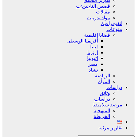
تقارير التحقق
قصص الناجين/ت
مقالات
مواد تدريبية
انفوقرافيك
منوعات
قضايا إقليمية
أفريقيا الوسطى
ليبيا
ارتريا
اثيوبيا
مصر
تشاد
الرياضة
المرأة
دراسات
وثائق
دراسات
مرصد سلاميديا
المنهجية
الخريطة
تقارير مرئية