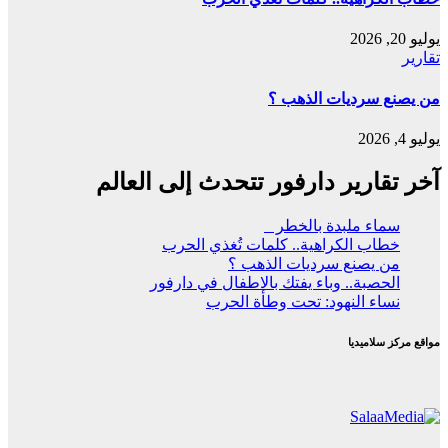
يوليو 20, 2026
تقارير
من يصنع سرديات الذهب ؟
يوليو 4, 2026
آخر تقارير دارفور تتحدث إلى العالم
ﺳﻤﺎء ﻣﻠﺒﺪة ﺑﺎﻟﺨﻄﺮ
خطاب الكراهية.. كلمات تُغذي الحرب
من يصنع سرديات الذهب ؟
الحصبة.. وباء يفتك بالاطفال في دارفور
نساء النهود: تحت وطأة الحرب
مواقع مركز سلاميديا