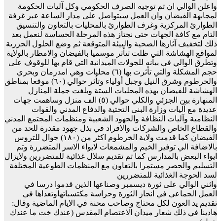
واعلن الوالي ان تم توجيه الصرف الحكومي وكل آليات الحكومة
لمجابهة الفيضان وان العمل سيتواصل على مدار الساعة عبر غرفة
الطوارئ المركزية وغرف الطوارئ بالمحليات بالتعاون والتنسيق
التام مع كافة الجهات حتى نجتاز هذه المرحلة الحساسة لنعمل بعد
ذلك لتخفيف آثارها الصحية والبيئة المتوقعة ثم وضع الحلول الجزرية
لمواقع الهشاشة التي ظلت تتأثر موسميا بالفيضان والامطار بالولاية
وتطرق الوالي في بيانه للجولات الميدانية التي قام بها للوقوف على
حجم المشكلة والتي تأثرت بها (٦) محليات وهي امدرمان وبحري
والخرطوم وشرق النيل وجبل أولياء وتأثر حوالي (٦٠) موقعا بمناطق
الهشاشة للفيضان بهذه المحليات الستة وبلغت جملة المنازل
المنهارة بين الجزئي والكلي حوالي (٥) الف منزل وساهمت جهات
عديدة مع آليات وزارة البنى التحتية والدفاع المدني والقوات
النظامية وآليات النظافة والجهود الشعبية ومنظمات المجتمع المدني
والقطاع الخاص والشركات والافراد في بذل جهود مقدرة للحد من
الفيضان كما قدمت ولاية الخرطوم اكثر من (١٨٠) جوال للتروس
بالاضافة الي توفير الخيم والمشمعات لايواء الاسر المتضررة وتم
ايواء البعض بالمدارس كما تم تقديم سلال غذائية للمتضررين ولايزال
التسليم والحصر مستمرا بالتعاون مع المنظمات الطوعية المختلفة
لسد الحوجة الغذائية للمتضررين
واثني الوالي على ثورة ديسمبر وصناعها الذين قدموا درسا في
العمل الجماعي في انجاز الثورة وحراسة مكتسباتهاوتعداها في
تقديم يد العون لكل محتاج وصاحب محنة في الايام الماضية وقال:
هادينا في ذلك شعار ميدان الاعتصام المقدس (عندك خت ما عندك