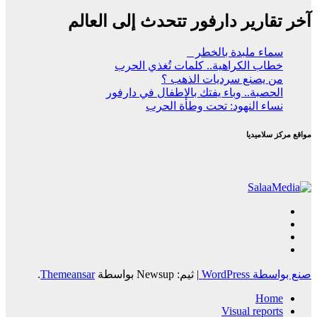
آخر تقارير دارفور تتحدث إلى العالم
ﺳﻤﺎء ﻣﻠﺒﺪة ﺑﺎﻟﺨﻄﺮ
خطاب الكراهية.. كلمات تُغذي الحرب
من يصنع سرديات الذهب ؟
الحصبة.. وباء يفتك بالاطفال في دارفور
نساء النهود: تحت وطأة الحرب
مواقع مركز سلاميديا
صنع بواسطة WordPress
|
ثيم: Newsup بواسطة
Themeansar
.
Home
Visual reports