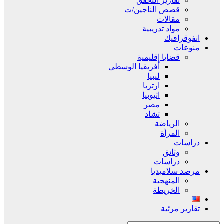
تقارير التحقق
قصص الناجين/ت
مقالات
مواد تدريبية
انفوقرافيك
منوعات
قضايا إقليمية
أفريقيا الوسطى
ليبيا
ارتريا
اثيوبيا
مصر
تشاد
الرياضة
المرأة
دراسات
وثائق
دراسات
مرصد سلاميديا
المنهجية
الخريطة
تقارير مرئية