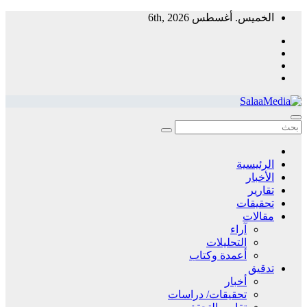
Skip
الخميس. أغسطس 6th, 2026
to
content
سلاميديا نيوز
منظمة غير ربحية توفر معلومات مستقلة لخدمة المجتمع
الرئيسية
الأخبار
تقارير
تحقيقات
مقالات
آراء
التحليلات
أعمدة وكتاب
تدقيق
أخبار
تحقيقات/ دراسات