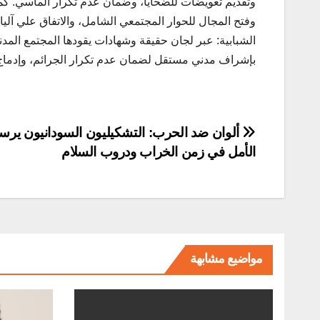
وتقديم تعويضات للضحايا، وضمان عدم تكرار المآسي. كما ر
وفتح المجال للحوار المجتمعي الشامل، والاتفاق علي آل
الشبابية: عبر لجان حقيقة وشهادات يقودها المجتمع المدن
بإشراف مدني مستقل لضمان عدم تكرار الجرائم، وإدماج ق
تصفّح
ألوان ضد الحرب: التشكيليون السودانيون ير
الأمل في زمن الخراب ودروب السلام
المقالات
مواضيع مشابهة