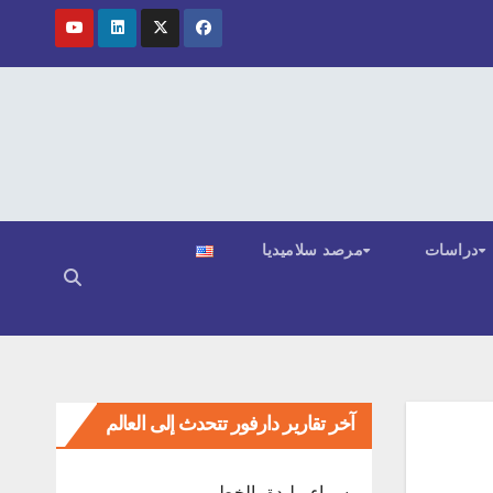
دراسات
مرصد سلاميديا
آخر تقارير دارفور تتحدث إلى العالم
ﺳﻤﺎء ﻣﻠﺒﺪة ﺑﺎﻟﺨﻄﺮ