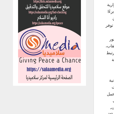
رية
ءًا
توفر
ور
قاب،
رتبط
ة
ية
ت
عمل
ت،