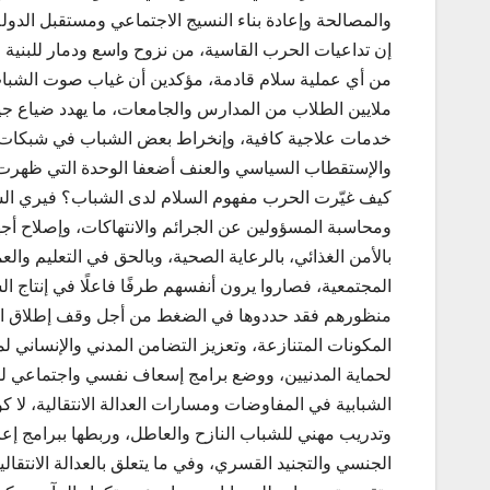
والمصالحة وإعادة بناء النسيج الاجتماعي ومستقبل الدولة
إن تداعيات الحرب القاسية، من نزوح واسع ودمار للبنية ال
من أي عملية سلام قادمة، مؤكدين أن غياب صوت الشباب
ملايين الطلاب من المدارس والجامعات، ما يهدد ضياع جي
خدمات علاجية كافية، وإنخراط بعض الشباب في شبكات 
والإستقطاب السياسي والعنف أضعفا الوحدة التي ظهرت ف
كيف غيّرت الحرب مفهوم السلام لدى الشباب؟ فيري الشبا
ومحاسبة المسؤولين عن الجرائم والانتهاكات، وإصلاح أج
بالأمن الغذائي، بالرعاية الصحية، وبالحق في التعليم و
المجتمعية، فصاروا يرون أنفسهم طرفًا فاعلًا في إنتاج 
منظورهم فقد حددوها في الضغط من أجل وقف إطلاق النار 
المكونات المتنازعة، وتعزيز التضامن المدني والإنساني ل
لحماية المدنيين، ووضع برامج إسعاف نفسي واجتماعي لم
الشبابية في المفاوضات ومسارات العدالة الانتقالية، ل
وتدريب مهني للشباب النازح والعاطل، وربطها ببرامج إعا
الجنسي والتجنيد القسري، وفي ما يتعلق بالعدالة الانتقا