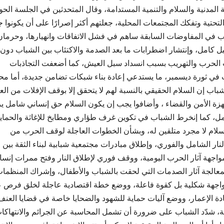
 المدنية والسلام والتنمية المستدامة، وقال المتحدثين في الجلسة الحوا
تحتية وتفكك المجتمعات المحلية، جعلتهم أكثر إصرارًا على أن يكونوا جز
 في المفاوضات السابقة ساهم في فشل الاتفاقات وانهيارها، وحرمان
ل كامل، وإنتشار اضطرابات ما بعد الصدمة والاكتئاب بين الشباب دون 
الحرب والتهريب بسبب انسداد سبل العيش، كما أضعفت التجاذبات
ي ثورة ديسمبر، ما يستدعي إعادة بناء شبكات تضامن جديدة، أما مح
ب إن السلام الحقيقي بالنسبة لهم لا يتحقق إلا بوقف الإفلات من الع
هزة الأمن والقضاء ، وأضافوا يجب إن يكون السلام حق إنساني شامل ي
العمل، كما إنخرط الشباب في تكوين غرف طؤاري ومطابخ للإغاثة والحماي
السلام لا مجرد متلقين له، وبشأن الخطوات العاجلة لوقف الحرب من
الشامل والفوري، وإطلاق مبادرات مجتمعية شبابية لبناء الثقة بين
مواجهة آثار الحرب اليومية، ووقف فوري لإطلاق النار وفتح ممرات إنسان
عالجة آثار الصدمات التي لحقت بالشباب والأطفال، وإشراك المنظما
ا كواجهة شكلية بل كقوة فاعلة، ووضع خطة اقتصادية عاجلة لخلق فرص 
دة الإعمار، ووضع آليات حماية للشهود والضحايا خاصة في قضايا العنف
لية، شدّد الشباب على ضرورة أن تشمل المحاسبة عن الجرائم والانتهاكا