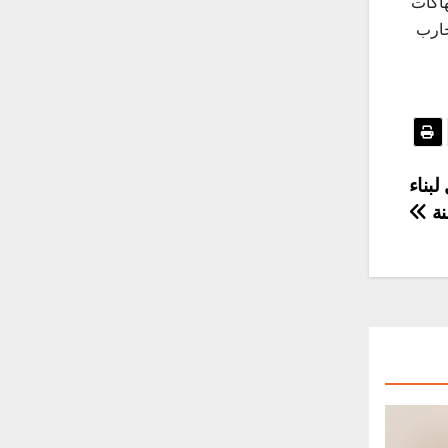
هاكات
جارب
بناء
نة