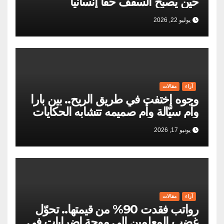
حين يصبح السقف حقاً إنسانياً
يوليو 22, 2026
آراء
مقالات
وجوه إختفت في طريق الريح.. بين بارا
وأم سيّالة وأم صميمه تتشابه الحكايات
وتختلف الدموع (17)
يونيو 17, 2026
آراء
مقالات
رواتب فقدت 90% من قيمتها.. تحوّل
غضب المعلمين إلى موجة إضرابات في