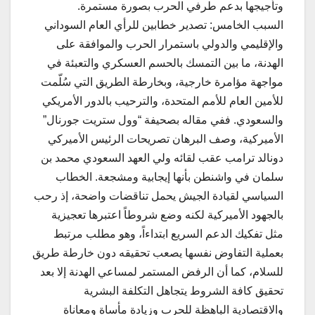
وتأجيجها بدعم طرفي الحرب بصورة مستمرة.
السبب الخامس: تصدير خطابين للرأي العام السوداني
والإقليمي والدولي باستمرار الحرب والموافقة على
الهدنة، ما بين التمسك بالحسم العسكري والتعبئة في
مواجهة مؤامرة خارجية، وبخارطة الطريق التي سُلّمت
للأمين العام للأمم المتحدة، والترحيب بالدور الأمريكي
والسعودي. ففي مقاله بصحيفة “وول ستريت جورنال”
الأميركية، وصف البرهان تصريحات الرئيس الأميركي
دونالد ترامب عقب لقائه ولي العهد السعودي محمد بن
سلمان في واشنطن بأنها إيجابية ومشجعة. الخطاب
السياسي لقيادة الجيش يحمل تناقضات واضحة، إذ رحب
بالجهود الأميركية لكنه وضع شروطاً اعتبرها تعجيزية
مثل تفكيك الدعم السريع ابتداءاً، وهو مطلب مرتبط
بعملية التفاوض نفسها يصعب تحقيقه دون خارطة طريق
للسلام، كما أن الرفض المستمر لمساعي الهدنة إلا بعد
تحقيق كافة الشروط يتجاهل التكلفة البشرية
والاقتصادية الباهظة للحرب وزيادة مأساة ومعاناة