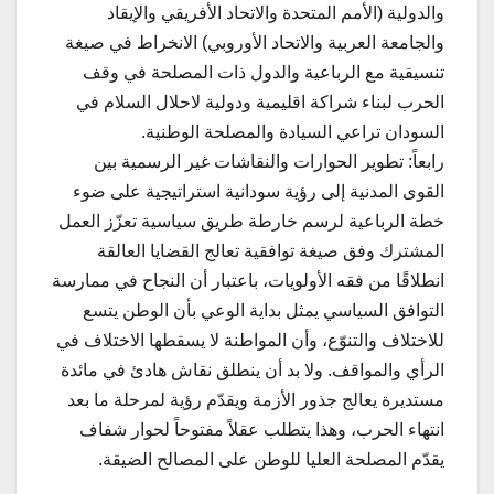
والدولية (الأمم المتحدة والاتحاد الأفريقي والإيقاد
والجامعة العربية والاتحاد الأوروبي) الانخراط في صيغة
تنسيقية مع الرباعية والدول ذات المصلحة في وقف
الحرب لبناء شراكة اقليمية ودولية لاحلال السلام في
السودان تراعي السيادة والمصلحة الوطنية.
رابعاً: تطوير الحوارات والنقاشات غير الرسمية بين
القوى المدنية إلى رؤية سودانية استراتيجية على ضوء
خطة الرباعية لرسم خارطة طريق سياسية تعزّز العمل
المشترك وفق صيغة توافقية تعالج القضايا العالقة
انطلاقًا من فقه الأولويات، باعتبار أن النجاح في ممارسة
التوافق السياسي يمثل بداية الوعي بأن الوطن يتسع
للاختلاف والتنوّع، وأن المواطنة لا يسقطها الاختلاف في
الرأي والمواقف. ولا بد أن ينطلق نقاش هادئ في مائدة
مستديرة يعالج جذور الأزمة ويقدّم رؤية لمرحلة ما بعد
انتهاء الحرب، وهذا يتطلب عقلاً مفتوحاً لحوار شفاف
يقدّم المصلحة العليا للوطن على المصالح الضيقة.