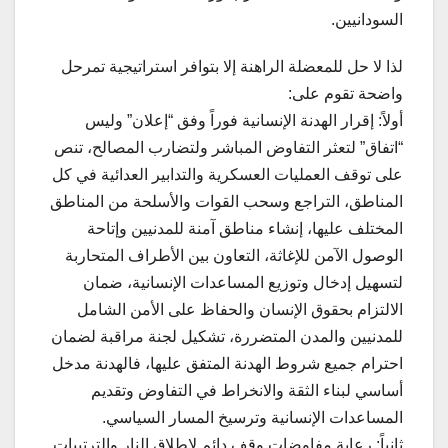
السودانيين.
لذا لا حل للمعضلة الراهنة إلا بتوافر استراتيجية تمرحل
واضحة تقوم على:
أولاً: إقرار الهدنة الإنسانية فوراً وفق “إعلان” وليس
“اتفاق” لتعثر التفاوض المباشر ولتضارب المصالح، تنص
على توقف العمليات العسكرية والتدابير العدائية في كل
المناطق، التراجع وسحب القوات والأسلحة من المناطق
المختلف عليها، إنشاء مناطق آمنة للمدنيين وإتاحة
الوصول الآمن للإغاثة، التعاون بين الأطراف المتحاربة
لتسهيل إدخال وتوزيع المساعدات الإنسانية، ضمان
الالتزام بحقوق الإنسان والحفاظ على الأمن الشامل
للمدنيين والمدن المتضررة، تشكيل لجنة مراقبة لضمان
احترام جميع شروط الهدنة المتفق عليها، فالهدنة مدخل
أساسي لبناء الثقة والانخراط في التفاوض وتقديم
المساعدات الإنسانية وترسيخ المسار السياسي.
ثانياً: رعاية مفاوضات وقف دائم لإطلاق النار والترتيبات