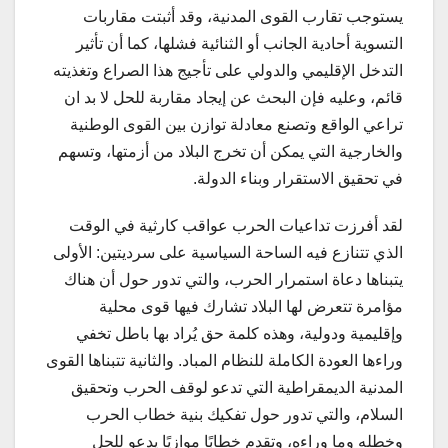
يستوجب تقارب القوى المدنية، وقد أثبتت مقاربات
التسوية أحادية الجانب أو الثنائية فشلها، كما أن تأثير
التدخل الإقليمي والدولي على تأجيج هذا الصراع وتغذيته
قائم، وعليه فإن البحث عن إيجاد مقاربة للحل لا بد ان
تراعي الواقع وتصنع معادلة توازن بين القوى الوطنية
والخارجية التي يمكن أن تخرج البلاد من أزمتها، وتسهم
في تحقيق الاستقرار وبناء الدولة.
لقد أفرزت تداعيات الحرب عواقب كارثية في الوقت
الذي تتنازع فيه الساحة السياسية على سرديتين: الأولى
يتبناها دعاة استمرار الحرب، والتي تدور حول أن هناك
مؤامرة تتعرض لها البلاد تشارك فيها قوى محلية
وإقليمية ودولية، وهذه كلمة حق يُراد بها باطل تخفي
وراءها العودة الكاملة للنظام المباد. والثانية تتبناها القوى
المدنية الديمقراطية التي تدعو لوقف الحرب وتحقيق
السلام، والتي تدور حول تفكيك بنية خطاب الحرب
وخطله وما وراءه، وتقدم خطابًا موازيًا يدعو للحل