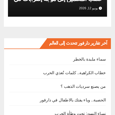
السودان؟
يونيو 12, 2026
آخر تقارير دارفور تتحدث إلى العالم
ﺳﻤﺎء ﻣﻠﺒﺪة ﺑﺎﻟﺨﻄﺮ
خطاب الكراهية.. كلمات تُغذي الحرب
من يصنع سرديات الذهب ؟
الحصبة.. وباء يفتك بالاطفال في دارفور
نساء النهود: تحت وطأة الحرب