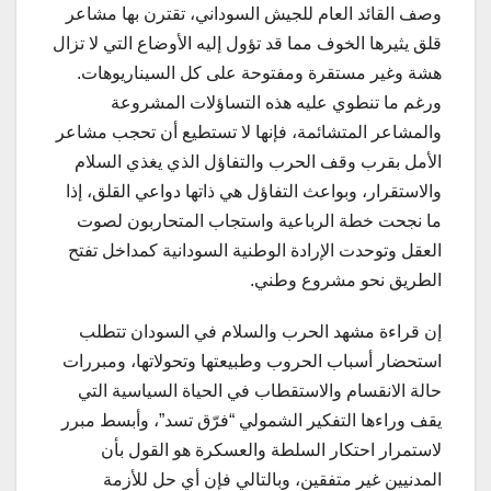
وصف القائد العام للجيش السوداني، تقترن بها مشاعر
قلق يثيرها الخوف مما قد تؤول إليه الأوضاع التي لا تزال
هشة وغير مستقرة ومفتوحة على كل السيناريوهات.
ورغم ما تنطوي عليه هذه التساؤلات المشروعة
والمشاعر المتشائمة، فإنها لا تستطيع أن تحجب مشاعر
الأمل بقرب وقف الحرب والتفاؤل الذي يغذي السلام
والاستقرار، وبواعث التفاؤل هي ذاتها دواعي القلق، إذا
ما نجحت خطة الرباعية واستجاب المتحاربون لصوت
العقل وتوحدت الإرادة الوطنية السودانية كمداخل تفتح
الطريق نحو مشروع وطني.
إن قراءة مشهد الحرب والسلام في السودان تتطلب
استحضار أسباب الحروب وطبيعتها وتحولاتها، ومبررات
حالة الانقسام والاستقطاب في الحياة السياسية التي
يقف وراءها التفكير الشمولي “فرّق تسد”، وأبسط مبرر
لاستمرار احتكار السلطة والعسكرة هو القول بأن
المدنيين غير متفقين، وبالتالي فإن أي حل للأزمة