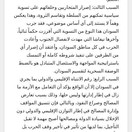
السبب الثالث: إصرار المتحاربين وحلفائهم على تسوية
سياسية تمكنهم من السلطة وتقاسم الثروة، وهذا يعكس
وهماً لا يستند إلى أي أساس موضوعي، فقد جرب
السودان هذا النوع من التسوية التي أفرزت حكماً ثنائياً،
وآخرها نيفاشا التي مهدت لانفصال الجنوب وأعادت
الحرب في كل مناطق السودان، وأعتقد أن إصرار أي
من الطرفين على تنفيذ شروطه كاملة أو التمسك
باستراتيجية المواجهة والاستئصال المتبادل هو بالضبط
الوصفة السحرية لتقسيم السودان.
السبب الرابع: رغم الانتباه الإقليمي والدولي بما يجري
في السودان إلا أن الواقع يؤكد أن التعامل مع الأزمة ما
زال في إطار إدارتها وليس حلها، وذلك بسبب تعارض
المصالح وصراع النفوذ، وبالتالي فإن تنسيق المواقف
وإدارة المصالح في إطار التوازن الإقليمي والدولي دون
الإخلال بسيادة الدولة ومصالحها أصبح مهمة لا تقبل
التأجيل، بما لديها من تأثير في تأخير وقف الحرب بل