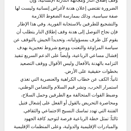
وقف إطلاق النار ومجابهة الكارثة الإنسانية، وإن
الضرورة تقتضي إعلان هدنة لأغراض إنسانية وليست لها
صفة سياسية، وذلك بممارسة الضغوط اللازمة
والتشجيع للطرفين بالاستجابة الفورية. وفي هذا الإطار
فإن نجاح التوصل إلى هدنة وقف إطلاق النار يتطلب أن
يقوم كل طرف بمسؤولياته، وتحديداً الجيش بالتوقف عن
سياسة المراوغة والتعنت ووضع شروط تعجيزية بهدف
إفشال مساعي الرباعية، وأيضاً على الدعم السريع تنفيذ
التزامه بالهدنة بالأفعال وليس الأقوال ووقف التصعيد
بخطوات حقيقية على الأرض.
ثانياً: الكف عن خطاب الكراهية والعنصرية التي تغذي
استمرار الحرب، ونشر قيم السلام والتضامن الوطني،
وضبط القوات المتحالفة مع الطرفين وحمل السلاح،
ومحاصرة التحريض بالقول أو الفعل على إشعال فتيل
الفتنة التي تهدد تماسك النسيج الاجتماعي والثقافي.
ثالثاً: تمثل خطة الرباعية فرصة لتوحيد كافة الجهود
والمبادرات الإقليمية والدولية، وعلى المنظمات الإقليمية