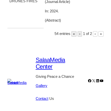
(
Journal Article
)
In:
2024
.
(
Abstract
)
54 entries
1 of 2
«
‹
›
»
SalaaMedia
Center
Giving Peace a Chance
Facebook
X
LinkedIn
YouTu
Gallery
Contact
Us