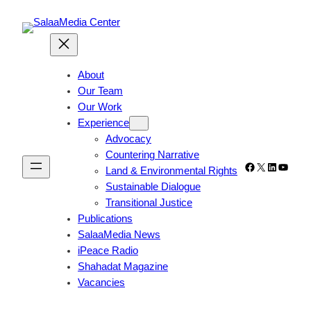
Skip
to
content
About
Our Team
Our Work
Experience
Advocacy
Countering Narrative
Facebook
X
LinkedIn
YouTu
Land & Environmental Rights
Sustainable Dialogue
Transitional Justice
Publications
SalaaMedia News
iPeace Radio
Shahadat Magazine
Vacancies