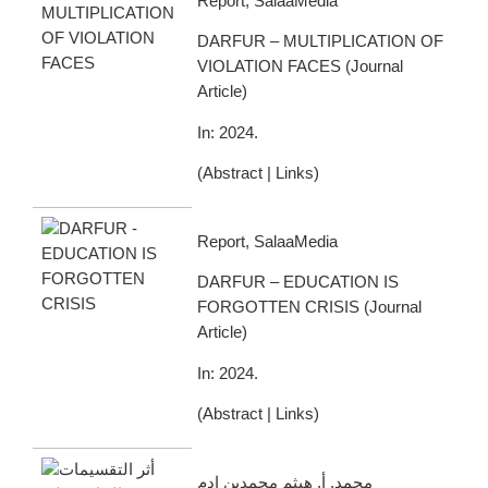
Report, SalaaMedia
DARFUR – MULTIPLICATION OF
VIOLATION FACES
(
Journal
Article
)
In:
2024
.
(
Abstract
|
Links
)
Report, SalaaMedia
DARFUR – EDUCATION IS
FORGOTTEN CRISIS
(
Journal
Article
)
In:
2024
.
(
Abstract
|
Links
)
محمد, أ. هيثم محمدين ادم