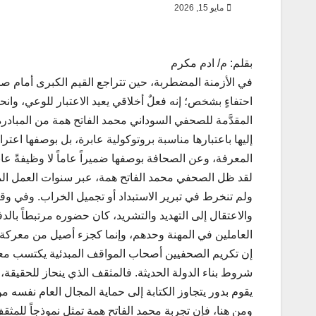
مايو 15, 2026
بقلم: م/ ادم مكرم
في الأزمنة المضطربة، حين تتراجع القيم الكبرى أمام ص
احتفاءٍ بشخص؛ إنه فعلٌ أخلاقي يعيد الاعتبار للوعي، وانح
المقدَّمة للصحفي السوداني محمد الفاتح همة من المبادرة
إليها باعتبارها مناسبة بروتوكولية عابرة، بل بوصفها اع
المعرفة، وعن الصحافة بوصفها ضميراً عاماً لا وظيفةً عاب
لقد ظل الصحفي محمد الفاتح همة، عبر سنوات العمل المهن
ولم تنخرط في تبرير الاستبداد أو تجميل الخراب. وفي و
والاعتقال إلى التهديد والتشريد، كان حضوره مرتبطاً بال
العاملين في المهنة وحدهم، وإنما كجزء أصيل من معركة ا
إن تكريم الصحفيين أصحاب المواقف المبدئية يكتسب معنا
شروط بناء الدولة الحديثة. فالمثقف الذي ينحاز للحقيقة، 
يقوم بدور يتجاوز الكتابة إلى حماية المجال العام نفسه من 
ومن هنا، فإن تجربة محمد الفاتح همة تمثل نموذجاً للمثق