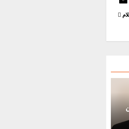
لام
 من