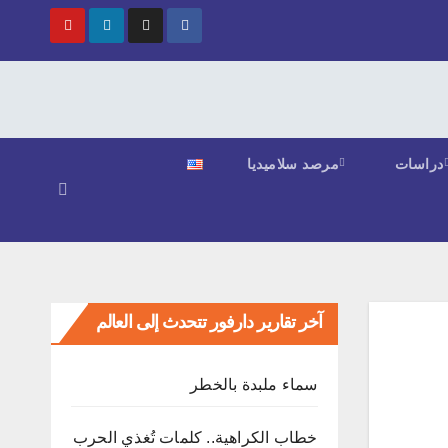
دراسات
مرصد سلاميديا
آخر تقارير دارفور تتحدث إلى العالم
ﺳﻤﺎء ﻣﻠﺒﺪة ﺑﺎﻟﺨﻄﺮ
خطاب الكراهية.. كلمات تُغذي الحرب