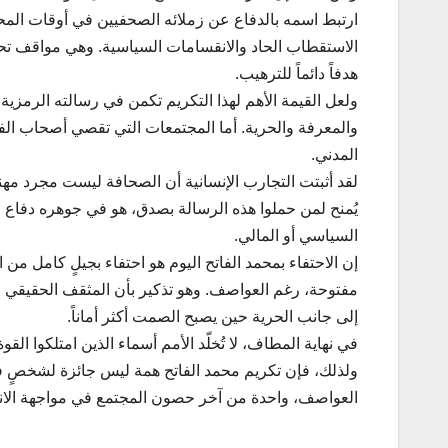
ارتبط اسمه بالدفاع عن زملائه الصحفيين في أوقات المح
الاستقطاب الحاد والانقسامات السياسية. وهي مواقف تحتا
هدفاً دائماً للترهيب.
ولعل القيمة الأهم لهذا التكريم تكمن في رسالته الرمزية؛
والمعرفة والحرية. أما المجتمعات التي تقصي أصحاب الفكر
المدني.
لقد أثبتت التجارب الإنسانية أن الصحافة ليست مجرد مهنة
يُمنح لمن حملوا هذه الرسالة بصدق، هو في جوهره دفاع
السياسي أو المالي.
إن الاحتفاء بمحمد الفاتح اليوم هو احتفاء بجيلٍ كامل من 
مفتوحة، رغم العواصف. وهو تذكير بأن المثقف الحقيقي ل
إلى جانب الحرية حين يصبح الصمت أكثر أماناً.
في نهاية المطاف، لا تُخلّد الأمم أسماء الذين امتلكوا القو
ولذلك، فإن تكريم محمد الفاتح همة ليس جائزة لشخصٍ ف
العواصف، واحدة من آخر حصون المجتمع في مواجهة الانه