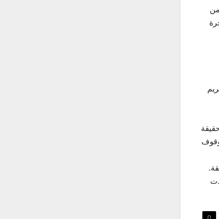
من
رة
ريم
حقيقة
لوقوف
قة.
دت