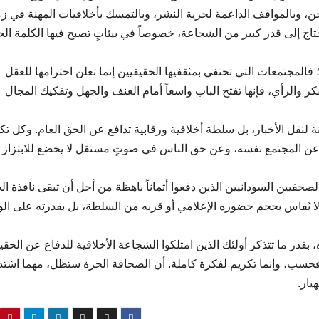
ن، وبالمواقف الداعمة لحرية النشر، وبالتمسك بأخلاقيات المهنة في ز
ج إلى قدر كبير من الشجاعة، خصوصاً في بيئاتٍ تصبح فيها الكلمة الح
 فالمجتمعات التي تحتفي بمثقفيها الحقيقيين إنما تعلن احترامها للعقل
 والرأي، فإنها تفتح الباب واسعاً أمام العنف والجهل وتفكيك المجال
 لنقل الأخبار، بل سلطة أخلاقية ورقابية تدافع عن الحق العام. وكل تك
 عن المجتمع نفسه، وعن حق الناس في صوتٍ مستقل لا يخضع للابتزاز
الصحفيين السودانيين الذين دفعوا أثماناً باهظة من أجل أن تبقى نافذة ال
ا يُقاس بحجم حضوره الإعلامي أو قربه من السلطة، بل بقدرته على ا
ة، بقدر ما تتذكر أولئك الذين امتلكوا الشجاعة الأخلاقية للدفاع عن الحقي
حسب، وإنما تكريم لفكرة كاملة. أن الصحافة الحرة ستظل، مهما اشت
يار.