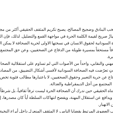
خب البنادق وضجيج المصالح، يصبح تكريم المثقف الحقيقي أكثر من مج
يازٌ صريح لقيمة الكلمة الحرة في مواجهة القمع والتضليل. لذلك، فإن ال
 السودانية لحقوق الانسان في نسختها الاولى لحرية الصحافة لا يمكن ا
ترافاً مستحقاً بمسيرة طويلة من الدفاع عن الصحفيين، وعن حق المجتمع
رة.
ي والنقابي، واحداً من الأصوات التي لم تساوم على استقلالية الصحاف
قتٍ تعرّضت فيه الصحافة السودانية لأقسى أشكال التضييق، من المصاد
دفاع عن حرية التعبير وحقوق الصحفيين، لا باعتبارها مطالب فئوية تخص
لمجتمع من أجل الديمقراطية والعدالة.
ه الحقيقي حين ندرك أن الصحافة الحرة ليست ترفاً ثقافياً، بل شرطاً
ويدافع عن استقلال المهنة، ويفضح انتهاكات السلطة أياً كان مصدرها، إن
الانهيار.
ف العضوي المرتبط بقضايا الناس، لا المثقف المنعزل داخل أبراج النخبة.