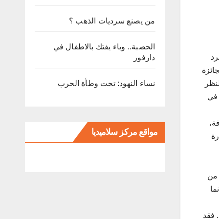
من يصنع سرديات الذهب ؟
الحصبة.. وباء يفتك بالاطفال في
رد
دارفور
جائزة
نساء النهود: تحت وطأة الحرب
لنظر
 في
ة،
مواقع مركز سلاميديا
رة
 من
ما
 فقد